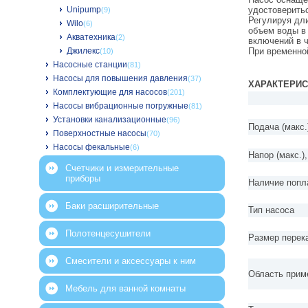
Unipump
удостоверить
(9)
Регулируя дл
Wilo
(6)
объем воды в 
Акватехника
(2)
включений в 
Джилекс
При временно
(10)
Насосные станции
(81)
Насосы для повышения давления
(37)
ХАРАКТЕРИС
Комплектующие для насосов
(201)
Насосы вибрационные погружные
(81)
Установки канализационные
(96)
Подача (макс.)
Поверхностные насосы
(70)
Насосы фекальные
(6)
Напор (макс.),
Счетчики и измерительные
приборы
Наличие попл
Баки расширительные
Тип насоса
Полотенцесушители
Размер перек
Смесители и аксессуары к ним
Область прим
Мебель для ванной комнаты