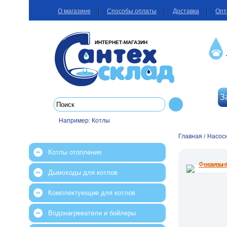
О магазине
Способы оплаты
Доставка
Опт
ИНТЕРНЕТ-МАГАЗИН
З
Например:
Котлы
Главная
Насос
/
Котлы отопления
Дымоходы для котлов
Комплектующие для котлов
Водонагреватели и бойлеры