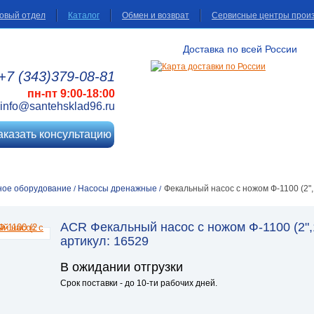
овый отдел
Каталог
Обмен и возврат
Сервисные центры прои
Доставка по всей России
+7 (343)
379
-08
-81
пн-пт 9:00-18:00
info@santehsklad96.ru
аказать консультацию
ное оборудование
Насосы дренажные
Фекальный насос с ножом Ф-1100 (2",
/
/
ACR Фекальный насос с ножом Ф-1100 (2",1
артикул: 16529
В ожидании отгрузки
Срок поставки - до 10-ти рабочих дней.