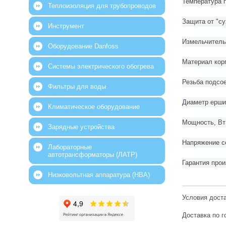
Температура 
Теплоизоляция для трубопроводов
Защита от "су
Инструмент
Измельчител
Оборудование Danfoss
Материал кор
Системы электрического обогрева
Резьба подсо
Фильтры для воды
Диаметр ерши
Климатическое оборудование
Мощность, Вт
Зарядные устройства
Напряжение с
Лабораторные
автотрансформаторы (ЛАТР)
Гарантия прои
Низковольтная аппаратура (НВА)
Условия дост
Доставка по г