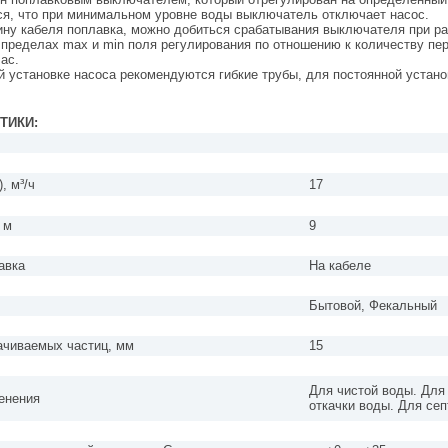
ся, что при минимальном уровне воды выключатель отключает насос.
ину кабеля поплавка, можно добиться срабатывания выключателя при ра
пределах max и min поля регулирования по отношению к количеству пер
час.
й установке насоса рекомендуются гибкие трубы, для постоянной устан
ТИКИ:
, м³/ч
17
 м
9
авка
На кабеле
Бытовой, Фекальный
ачиваемых частиц, мм
15
Для чистой воды. Для
енения
откачки воды. Для сеп