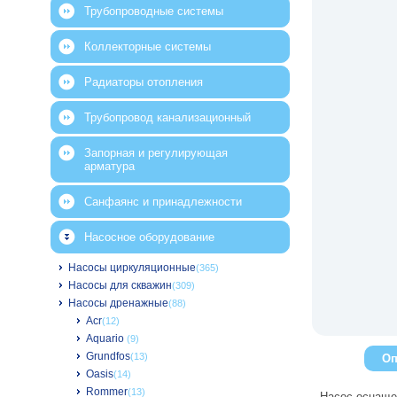
Трубопроводные системы
Коллекторные системы
Радиаторы отопления
Трубопровод канализационный
Запорная и регулирующая
арматура
Санфаянс и принадлежности
Насосное оборудование
Насосы циркуляционные
(365)
Насосы для скважин
(309)
Насосы дренажные
(88)
Acr
(12)
Aquario
(9)
Grundfos
(13)
Оп
Oasis
(14)
Rommer
(13)
Насос оснаще