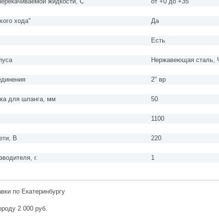
перекачиваемой жидкости, С
от +0 до +35
хого хода"
Да
ь
Есть
пуса
Нержавеющая сталь, 
единения
2" вр
ка для шланга, мм
50
1100
ети, В
220
зводителя, г.
1
авки по Екатеринбургу
ороду 2 000 руб.