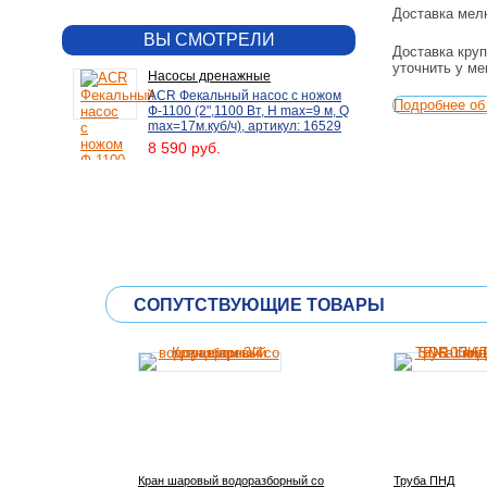
Доставка мелк
ВЫ СМОТРЕЛИ
Доставка круп
уточнить у м
Насосы дренажные
ACR Фекальный насос с ножом
Подробнее об 
Ф-1100 (2",1100 Вт, H max=9 м, Q
max=17м.куб/ч), артикул: 16529
8 590 руб.
СОПУТСТВУЮЩИЕ ТОВАРЫ
Кран шаровый водоразборный со
Труба ПНД