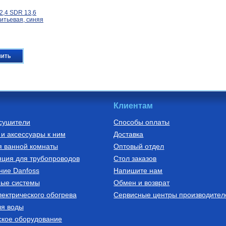
2,4 SDR 13,6
итьевая, синяя
пить
Клиентам
сушители
Способы оплаты
и аксессуары к ним
Доставка
 баки для
я ванной комнаты
Оптовый отдел
ельный для
 50 л 50H
ция для трубопроводов
Стол заказов
ние Danfoss
Напишите нам
ные системы
Обмен и возврат
ектрического обогрева
пить
Сервисные центры производител
ля воды
ское оборудование