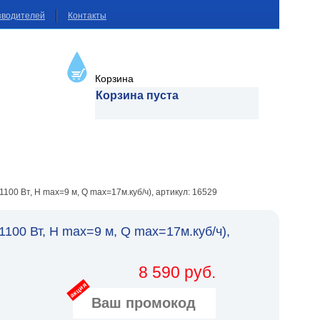
зводителей
Контакты
Корзина
Корзина пуста
1100 Вт, H max=9 м, Q max=17м.куб/ч), артикул: 16529
100 Вт, H max=9 м, Q max=17м.куб/ч),
8 590 руб.
акция