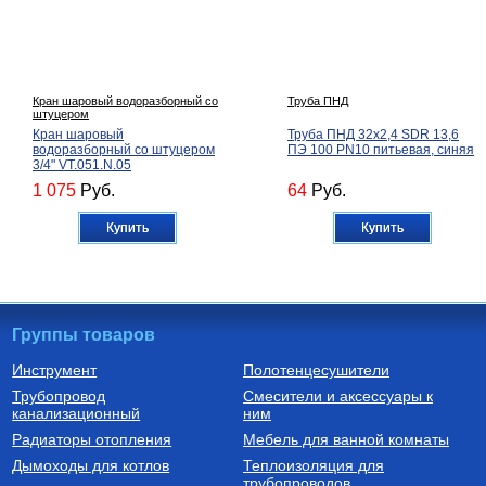
Кран шаровый водоразборный со
Труба ПНД
штуцером
Кран шаровый
Труба ПНД 32х2,4 SDR 13,6
водоразборный со штуцером
ПЭ 100 PN10 питьевая, синяя
3/4" VT.051.N.05
1 075
Руб.
64
Руб.
Купить
Купить
Группы товаров
Инструмент
Полотенцесушители
Трубопровод
Смесители и аксессуары к
Трос нержавеющий
Расширительные баки для
канализационный
ним
водоснабжения
Трос стальной нержавеющий
Бак расширительный для
Радиаторы отопления
Мебель для ванной комнаты
3 мм, 7х7 (усилие разрыва 524
водоснабжения 50 л 50H
кг)
Дымоходы для котлов
Теплоизоляция для
трубопроводов