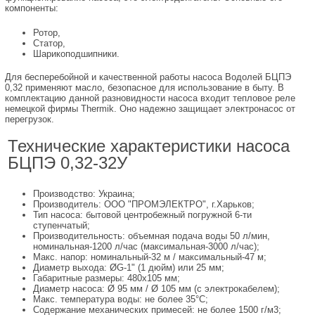
компоненты:
Ротор,
Статор,
Шарикоподшипники.
Для бесперебойной и качественной работы насоса Водолей БЦПЭ
0,32 применяют масло, безопасное для использование в быту. В
комплектацию данной разновидности насоса входит тепловое реле
немецкой фирмы Thermik. Оно надежно защищает электронасос от
перегрузок.
Технические характеристики насоса
БЦПЭ 0,32-32У
Производство: Украина;
Производитель: ООО "ПРОМЭЛЕКТРО", г.Харьков;
Тип насоса: бытовой центробежный погружной 6-ти
ступенчатый;
Производительность: объемная подача воды 50 л/мин,
номинальная-1200 л/час (максимальная-3000 л/час);
Макс. напор: номинальный-32 м / максимальный-47 м;
Диаметр выхода: ØG-1" (1 дюйм) или 25 мм;
Габаритные размеры: 480х105 мм;
Диаметр насоса: Ø 95 мм / Ø 105 мм (с электрокабелем);
Макс. температура воды: не более 35°С;
Содержание механических примесей: не более 1500 г/м3;