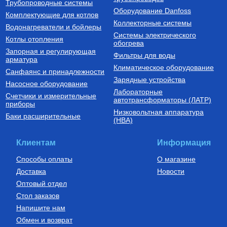
49
Руб.
7 500
Руб.
Трубопроводные системы
Оборудование Danfoss
Комплектующие для котлов
Купить
Купить
Коллекторные системы
Водонагреватели и бойлеры
Системы электрического
Котлы отопления
обогрева
Запорная и регулирующая
Фильтры для воды
арматура
Климатическое оборудование
Санфаянс и принадлежности
Зарядные устройства
Насосное оборудование
Лабораторные
Счетчики и измерительные
Оголовки скважинные
автотрансформаторы (ЛАТР)
приборы
Низковольтная аппаратура
Оголовок скважинный ОГС
Баки расширительные
(НВА)
125-165/32
2 450
Руб.
Клиентам
Информация
Купить
Способы оплаты
О магазине
Доставка
Новости
Оптовый отдел
Стол заказов
Напишите нам
Обмен и возврат