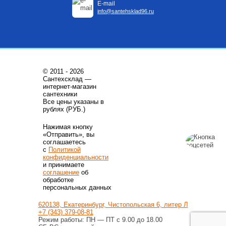
200 л., арт.: 805F0020
E-mail
68 209
Руб.
33 170
Руб.
info@santehsklad96.ru
Купить
Купить
© 2011 - 2026
Сантехсклад —
интернет-магазин
сантехники
Все цены указаны в
Трубы из сшитого полиэтилена
Котлы газовые настенные
рублях (РУБ.)
Труба напорная из сшитого
Котёл газовый настенный
Нажимая кнопку
полиэтилена с барьерным
двухконтурный ГЕПАРД
«Отправить», вы
слоем EVOH, тип PE-Xa
23MTV
25(3,5) бухта 50 м,
соглашаетесь
9 350
Руб.
88 450
Руб.
VA2535.3.C.050
с
Политикой
конфиденциальности
Купить
Купить
и принимаете
соглашение
об
обработке
персональных данных
620138, Екатеринбург, Чистопольская 6, литер Л
+7 (343) 379-08-81
Режим работы: ПН — ПТ с 9.00 до 18.00