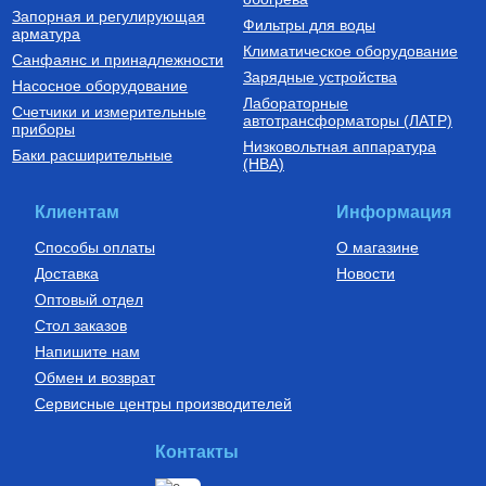
Запорная и регулирующая
Фильтры для воды
арматура
Климатическое оборудование
Санфаянс и принадлежности
Зарядные устройства
Насосное оборудование
Лабораторные
Счетчики и измерительные
Котлы газовые настенные
Дымоходы для котлов DN 80
автотрансформаторы (ЛАТР)
приборы
(традиционные)
Низковольтная аппаратура
Котел газовый настенный
Элемент дымохода DN80
Баки расширительные
(НВА)
одноконтурный Vitabel HF 32
труба 2000 мм п/м
63 890
Руб.
5 254
Руб.
Клиентам
Информация
Купить
Купить
Способы оплаты
О магазине
Доставка
Новости
Оптовый отдел
Стол заказов
Напишите нам
Обмен и возврат
Сервисные центры производителей
Бойлеры (водонагреватели
Установки канализационные
косвенного нагрева)
Водонагреватель косвенного
Установка канализационная
Контакты
нагрева напольный из
SANIDOUCHE
нержавеющей стали STINOX F