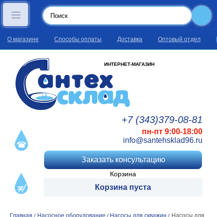
О магазине
Способы оплаты
Доставка
Оптовый отдел
ИНТЕРНЕТ-МАГАЗИН
+7 (343)
379
-08
-81
пн-пт 9:00-18:00
info@santehsklad96.ru
Заказать консультацию
Корзина
Корзина пуста
Главная
Насосное оборудование
Насосы для скважин
Насосы для
/
/
/