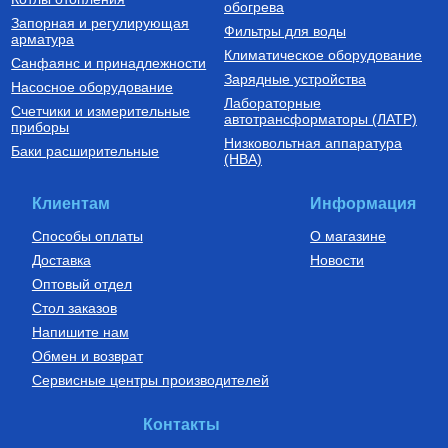
обогрева
Запорная и регулирующая
Фильтры для воды
арматура
Климатическое оборудование
Санфаянс и принадлежности
Зарядные устройства
Насосное оборудование
Лабораторные
Счетчики и измерительные
Котлы газовые настенные
Дымоходы для котлов DN 80
автотрансформаторы (ЛАТР)
приборы
(традиционные)
Низковольтная аппаратура
Котел газовый настенный
Элемент дымохода DN80
Баки расширительные
(НВА)
одноконтурный Vitabel HF 32
труба 2000 мм п/м
63 890
Руб.
5 254
Руб.
Клиентам
Информация
Купить
Купить
Способы оплаты
О магазине
Доставка
Новости
Оптовый отдел
Стол заказов
Напишите нам
Обмен и возврат
Сервисные центры производителей
Бойлеры (водонагреватели
Установки канализационные
косвенного нагрева)
Водонагреватель косвенного
Установка канализационная
Контакты
нагрева напольный из
SANIDOUCHE