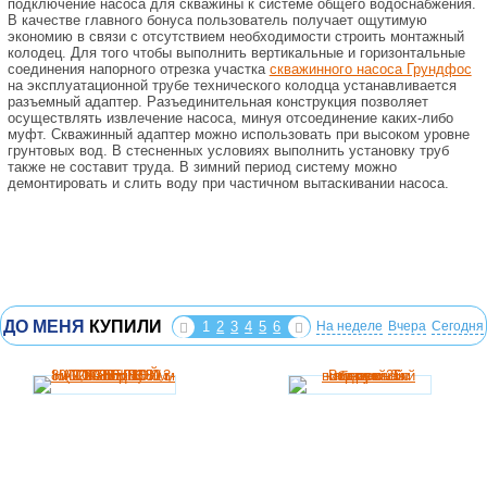
подключение насоса для скважины к системе общего водоснабжения.
В качестве главного бонуса пользователь получает ощутимую
экономию в связи с отсутствием необходимости строить монтажный
колодец. Для того чтобы выполнить вертикальные и горизонтальные
соединения напорного отрезка участка
скважинного насоса Грундфос
на эксплуатационной трубе технического колодца устанавливается
разъемный адаптер. Разъединительная конструкция позволяет
осуществлять извлечение насоса, минуя отсоединение каких-либо
муфт. Скважинный адаптер можно использовать при высоком уровне
грунтовых вод. В стесненных условиях выполнить установку труб
также не составит труда. В зимний период систему можно
демонтировать и слить воду при частичном вытаскивании насоса.
ДО МЕНЯ
КУПИЛИ
1
2
3
4
5
6
На неделе
Вчера
Сегодня