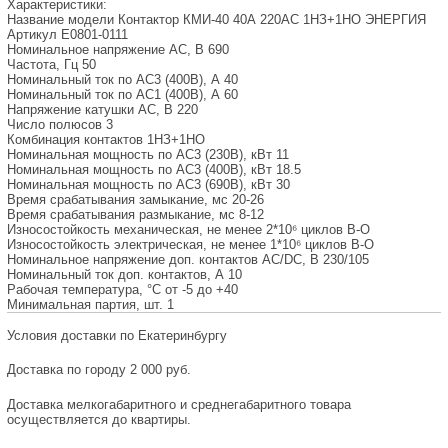
Характеристики:
Название модели
Контактор КМИ-40 40А 220AC 1НЗ+1НО ЭНЕРГИЯ
Артикул
Е0801-0111
Номинальное напряжение AC, В
690
Частота, Гц
50
Номинальный ток по AC3 (400В), А
40
Номинальный ток по AC1 (400В), А
60
Напряжение катушки AC, В
220
Число полюсов
3
Комбинация контактов
1НЗ+1НО
Номинальная мощность по АС3 (230В), кВт
11
Номинальная мощность по АС3 (400В), кВт
18.5
Номинальная мощность по АС3 (690В), кВт
30
Время срабатывания замыкание, мс
20-26
Время срабатывания размыкание, мс
8-12
Износостойкость механическая, не менее
2*10⁶ циклов В-О
Износостойкость электрическая, не менее
1*10⁶ циклов В-О
Номинальное напряжение доп. контактов AC/DC, В
230/105
Номинальный ток доп. контактов, А
10
Рабочая температура, °С
от -5 до +40
Минимальная партия, шт.
1
Условия доставки по Екатеринбургу
Доставка по городу 2 000 руб.
Доставка мелкогабаритного и среднегабаритного товара
осуществляется до квартиры.