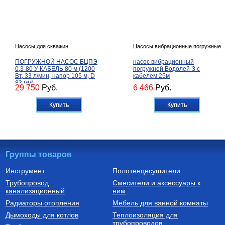
Насосы для скважин
Насосы вибрационные погружные
ПОГРУЖНОЙ НАСОС БЦПЭ
насос вибрационный
0,3-80 У КАБЕЛЬ 80 м (1200
погружной Водолей-3 с
Вт, 33 л/мин, напор 105 м, D
кабелем 25м
83 мм)
29 750
Руб.
6 466
Руб.
Купить
Купить
Группы товаров
Инструмент
Полотенцесушители
Трубопровод
Смесители и аксессуары к
Бойлеры (водонагреватели
Трубы из сшитого полиэтилена
канализационный
косвенного нагрева)
ним
Водонагреватель косвенного
Труба напорная из сшитого
Радиаторы отопления
Мебель для ванной комнаты
нагрева напольный из
полиэтилена с барьерным
нержавеющей стали STINOX F
слоем EVOH, тип PE-Xa
Дымоходы для котлов
Теплоизоляция для
500 л., арт.: 805F0050
16(2.2) бухта 100 м,
трубопроводов