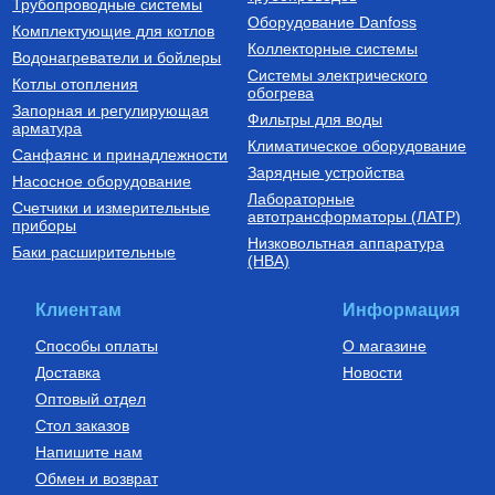
127 190
Руб.
7 300
Руб.
Трубопроводные системы
VA1622.3.C.100
Оборудование Danfoss
Комплектующие для котлов
Купить
Купить
Коллекторные системы
Водонагреватели и бойлеры
Системы электрического
Котлы отопления
обогрева
Запорная и регулирующая
Фильтры для воды
арматура
Климатическое оборудование
Санфаянс и принадлежности
Зарядные устройства
Насосное оборудование
Лабораторные
Счетчики и измерительные
Котлы газовые настенные
Дымоходы для котлов DN 80
автотрансформаторы (ЛАТР)
приборы
(традиционные)
Низковольтная аппаратура
Котел газовый настенный
Элемент дымохода DN80
Баки расширительные
(НВА)
одноконтурный Vitabel HF 32
труба 2000 мм п/м
63 890
Руб.
5 254
Руб.
Клиентам
Информация
Купить
Купить
Способы оплаты
О магазине
Доставка
Новости
Оптовый отдел
Стол заказов
Напишите нам
Обмен и возврат