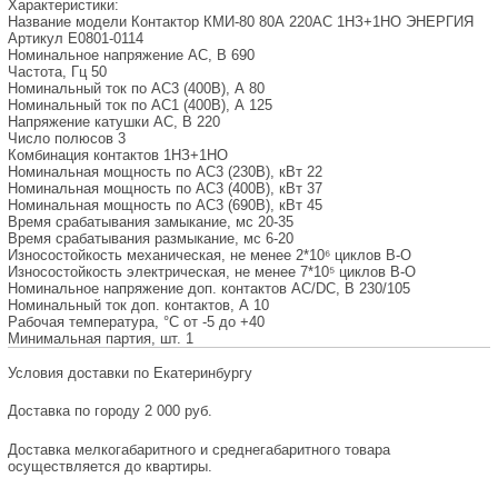
Характеристики:
Название модели
Контактор КМИ-80 80А 220AC 1НЗ+1НО ЭНЕРГИЯ
Артикул
Е0801-0114
Номинальное напряжение AC, В
690
Частота, Гц
50
Номинальный ток по AC3 (400В), А
80
Номинальный ток по AC1 (400В), А
125
Напряжение катушки AC, В
220
Число полюсов
3
Комбинация контактов
1НЗ+1НО
Номинальная мощность по АС3 (230В), кВт
22
Номинальная мощность по АС3 (400В), кВт
37
Номинальная мощность по АС3 (690В), кВт
45
Время срабатывания замыкание, мс
20-35
Время срабатывания размыкание, мс
6-20
Износостойкость механическая, не менее
2*10⁶ циклов В-О
Износостойкость электрическая, не менее
7*10⁵ циклов В-О
Номинальное напряжение доп. контактов AC/DC, В
230/105
Номинальный ток доп. контактов, А
10
Рабочая температура, °С
от -5 до +40
Минимальная партия, шт.
1
Условия доставки по Екатеринбургу
Доставка по городу 2 000 руб.
Доставка мелкогабаритного и среднегабаритного товара
осуществляется до квартиры.