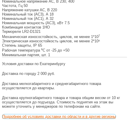
Номинальное напряжение АС, В
230, 400
Частота, Гц
50
Напряжение катушки AC, В
220
Номинальный ток (AC3), А
18
Номинальный ток (АС1), А
32
Номинальная мощность (АС3), кВт
7.5
Комбинация контактов
1НО
Термореле
LR2-D1321
7
Механическая износостойкость, циклов, не менее
1*10
Электрическая износостойкость циклов, не менее
2*10⁶
Степень защиты, IP
65
Рабочая температура ⁰С
от -25 до +50
Минимальная партия, шт.
1
Условия доставки по Екатеринбургу
Доставка по городу 2 000 руб.
Доставка мелкогабаритного и среднегабаритного товара
осуществляется до квартиры.
Доставка крупногабаритного товара и товара общим весом от 10 кг
осуществляется до подъезда. Стоимость поднятия на этаж вы
можете уточнить у менеджеров по телефонам на сайте.
Подробнее об условиях доставки по области и в другие регионы