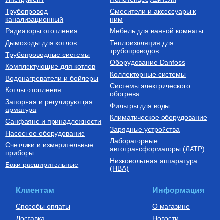
Трубопровод
Смесители и аксессуары к
канализационный
ним
Радиаторы отопления
Мебель для ванной комнаты
Дымоходы для котлов
Теплоизоляция для
трубопроводов
Трубопроводные системы
Оборудование Danfoss
Комплектующие для котлов
Коллекторные системы
Водонагреватели и бойлеры
Системы электрического
Котлы отопления
обогрева
Запорная и регулирующая
Фильтры для воды
арматура
Климатическое оборудование
Санфаянс и принадлежности
Зарядные устройства
Насосное оборудование
Лабораторные
Счетчики и измерительные
автотрансформаторы (ЛАТР)
приборы
Низковольтная аппаратура
Баки расширительные
(НВА)
Клиентам
Информация
Способы оплаты
О магазине
Доставка
Новости