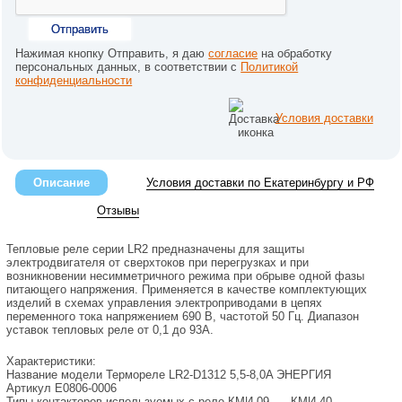
Отправить
Нажимая кнопку Отправить, я даю
согласие
на обработку
персональных данных, в соответствии с
Политикой
конфиденциальности
Условия доставки
Описание
Условия доставки по Екатеринбургу и РФ
Отзывы
Тепловые реле серии LR2 предназначены для защиты
электродвигателя от сверхтоков при перегрузках и при
возникновении несимметричного режима при обрыве одной фазы
питающего напряжения. Применяется в качестве комплектующих
изделий в схемах управления электроприводами в цепях
переменного тока напряжением 690 В, частотой 50 Гц. Диапазон
уставок тепловых реле от 0,1 до 93А.
Характеристики:
Название модели
Термореле LR2-D1312 5,5-8,0A ЭНЕРГИЯ
Артикул
Е0806-0006
Типы контакторов используемых с реле
КМИ-09... - КМИ-40…