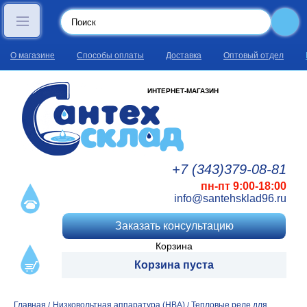
О магазине
Способы оплаты
Доставка
Оптовый отдел
ИНТЕРНЕТ-МАГАЗИН
+7 (343)
379
-08
-81
пн-пт 9:00-18:00
info@santehsklad96.ru
Заказать консультацию
Корзина
Корзина пуста
Главная
Низковольтная аппаратура (НВА)
Тепловые реле для
/
/