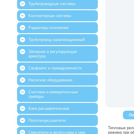
Трубопроводные системы
Коллекторные системы
Радиаторы отопления
Трубопровод канализационный
Запорная и регулирующая
арматура
Санфаянс и принадлежности
Насосное оборудование
Счетчики и измерительные
приборы
Баки расширительные
Оп
Полотенцесушители
Тепловые рел
Смесители и аксессуары к ним
режима при о