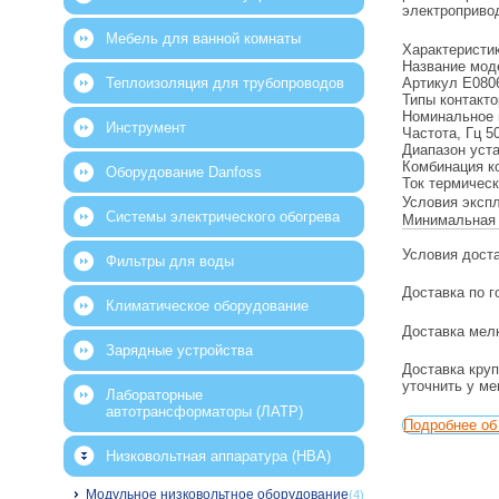
электропривод
Мебель для ванной комнаты
Характеристи
Название мо
Артикул
Е080
Теплоизоляция для трубопроводов
Типы контакт
Номинальное 
Инструмент
Частота, Гц
5
Диапазон уст
Комбинация к
Оборудование Danfoss
Ток термическ
Условия эксп
Системы электрического обогрева
Минимальная 
Условия дост
Фильтры для воды
Доставка по г
Климатическое оборудование
Доставка мелк
Зарядные устройства
Доставка круп
уточнить у м
Лабораторные
автотрансформаторы (ЛАТР)
Подробнее об 
Низковольтная аппаратура (НВА)
Модульное низковольтное оборудование
(4)