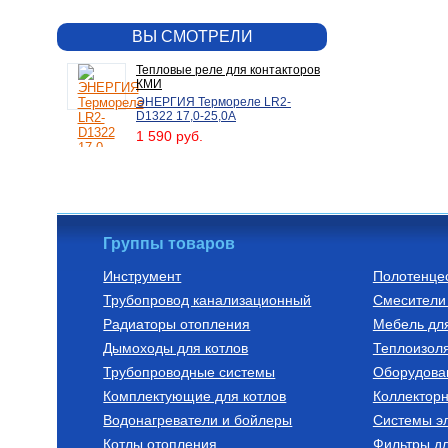
ВЫ СМОТРЕЛИ
Тепловые реле для контакторов
КМИ
ЭНЕРГИЯ Термореле LR2-
D1322 17,0-25,0A
1 590 руб.
Группы товаров
Инструмент
Полотенце
Трубопровод канализационный
Смесители 
Радиаторы отопления
Мебель дл
Дымоходы для котлов
Теплоизоля
Трубопроводные системы
Оборудова
Комплектующие для котлов
Коллектор
Водонагреватели и бойлеры
Системы эл
Котлы отопления
Фильтры д