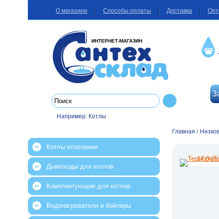
О магазине
Способы оплаты
Доставка
Опт
ИНТЕРНЕТ-МАГАЗИН
З
Например:
Котлы
Главная
Низков
/
Котлы отопления
Дымоходы для котлов
Комплектующие для котлов
Водонагреватели и бойлеры