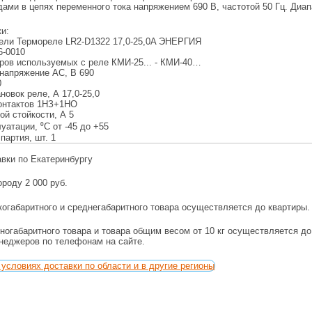
ами в цепях переменного тока напряжением 690 В, частотой 50 Гц. Диап
ки:
дели
Термореле LR2-D1322 17,0-25,0A ЭНЕРГИЯ
6-0010
оров используемых с реле
КМИ-25... - КМИ-40…
напряжение АС, В
690
0
ановок реле, А
17,0-25,0
онтактов
1НЗ+1НО
ой стойкости, А
5
луатации, ⁰С
от -45 до +55
партия, шт.
1
авки по Екатеринбургу
ороду 2 000 руб.
огабаритного и среднегабаритного товара осуществляется до квартиры.
ногабаритного товара и товара общим весом от 10 кг осуществляется д
енеджеров по телефонам на сайте.
условиях доставки по области и в другие регионы