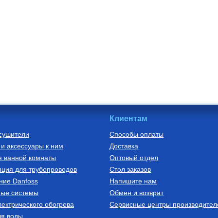
Клиентам
сушители
Способы оплаты
и аксессуары к ним
Доставка
я ванной комнаты
Оптовый отдел
ция для трубопроводов
Стол заказов
ние Danfoss
Напишите нам
ные системы
Обмен и возврат
ектрического обогрева
Сервисные центры производител
ля воды