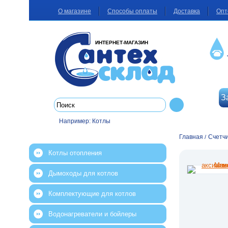
О магазине
Способы оплаты
Доставка
Опт
ИНТЕРНЕТ-МАГАЗИН
З
Например:
Котлы
Главная
Счетч
/
Котлы отопления
Дымоходы для котлов
Комплектующие для котлов
Водонагреватели и бойлеры