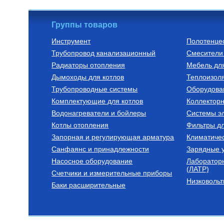
Группы товаров
Инструмент
Полотенце
Трубопровод канализационный
Смесители 
Радиаторы отопления
Мебель дл
Дымоходы для котлов
Теплоизоля
Трубопроводные системы
Оборудова
Комплектующие для котлов
Коллектор
Водонагреватели и бойлеры
Системы эл
Котлы отопления
Фильтры д
Запорная и регулирующая арматура
Климатиче
Санфаянс и принадлежности
Зарядные у
Насосное оборудование
Лаборатор
(ЛАТР)
Счетчики и измерительные приборы
Низковольт
Баки расширительные