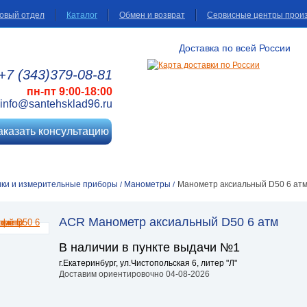
овый отдел
Каталог
Обмен и возврат
Сервисные центры прои
Доставка по всей России
+7 (343)
379
-08
-81
пн-пт 9:00-18:00
info@santehsklad96.ru
аказать консультацию
ики и измерительные приборы
Манометры
Манометр аксиальный D50 6 ат
/
/
ACR Манометр аксиальный D50 6 атм
В наличии в пункте выдачи №1
г.Екатеринбург, ул.Чистопольская 6, литер "Л"
Доставим ориентировочно 04-08-2026