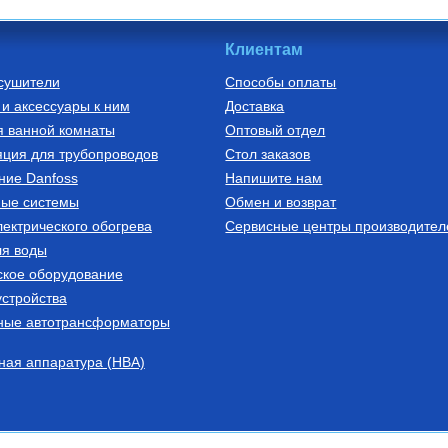
Клиентам
сушители
Способы оплаты
и аксессуары к ним
Доставка
я ванной комнаты
Оптовый отдел
ция для трубопроводов
Стол заказов
ние Danfoss
Напишите нам
ные системы
Обмен и возврат
ектрического обогрева
Сервисные центры производител
ля воды
ское оборудование
стройства
ные автотрансформаторы
ная аппаратура (НВА)