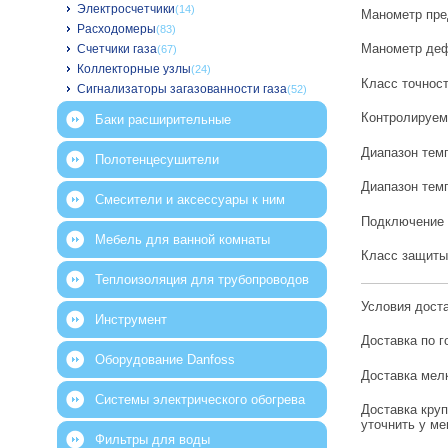
Электросчетчики
(14)
Манометр пре
Расходомеры
(83)
Манометр деф
Счетчики газа
(67)
Коллекторные узлы
(24)
Класс точност
Сигнализаторы загазованности газа
(52)
Контролируем
Баки расширительные
Диапазон темп
Полотенцесушители
Диапазон тем
Смесители и аксессуары к ним
Подключение 
Мебель для ванной комнаты
Класс защиты 
Теплоизоляция для трубопроводов
Условия дост
Инструмент
Доставка по г
Оборудование Danfoss
Доставка мелк
Системы электрического обогрева
Доставка круп
уточнить у м
Фильтры для воды