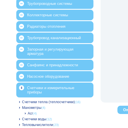
Трубопроводные системы
Коллекторные системы
Радиаторы отопления
Трубопровод канализационный
Запорная и регулирующая
арматура
Санфаянс и принадлежности
Насосное оборудование
Счетчики и измерительные
приборы
Счетчики тепла (теплосчетчики)
(16)
Манометры
(4)
Оп
Acr
(4)
Счетчики воды
(12)
Тепловычислители
(23)