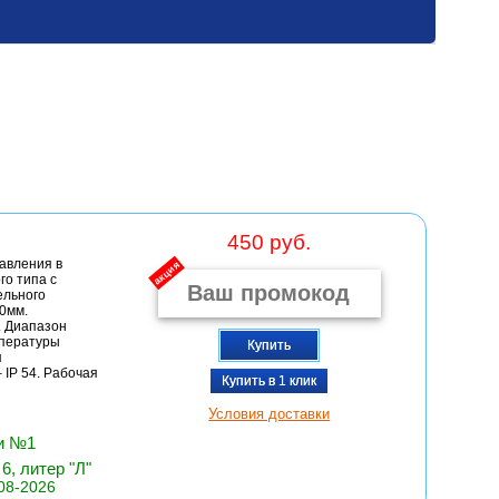
450 руб.
авления в
акция
о типа с
ельного
50мм.
. Диапазон
мпературы
Купить
я
 IP 54. Рабочая
Купить в 1 клик
Условия доставки
чи №1
6, литер "Л"
08-2026