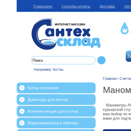
О магазине
Способы оплаты
Доставка
Опт
ИНТЕРНЕТ-МАГАЗИН
З
Например:
Котлы
Главная
Счетч
/
Маном
Котлы отопления
Дымоходы для котлов
Манометры AC
курьерской слу
Комплектующие для котлов
ваш выбор по е
вами для подтв
Водонагреватели и бойлеры