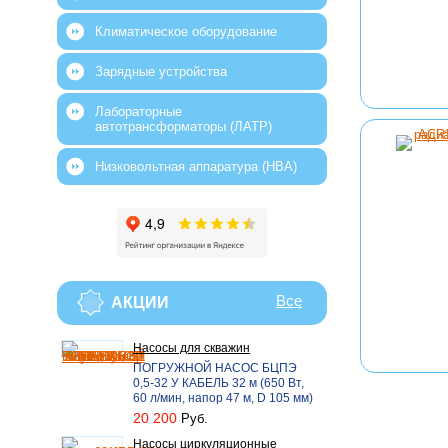
Климатическое оборудование
Зарядные устройства
Лабораторные
автотрансформаторы (ЛАТР)
Низковольтная аппаратура (НВА)
Все
АКЦИИ
Насосы для скважин
ПОГРУЖНОЙ НАСОС БЦПЭ
0,5-32 У КАБЕЛЬ 32 м (650 Вт,
60 л/мин, напор 47 м, D 105 мм)
20 200
Руб.
Насосы циркуляционные