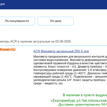
ция
По популярности
По цене
метры ACR в наличии актуальные на 02-08-2026
ACR Манометр аксиальный D50 6 атм
Манометр предназначен для визуального контроля д
системах водоснабжения. Манометр деформационног
одновитковой пружиной Бурдона в качестве чувствит
элемента. Класс точности – 4,0. Диаметр прибора – 
Контролируемое измерение давления: 1-6 атмосфер
температуры рабочей среды (1÷40)°С. Диапазон те
окружающей среды (1-40)°С. Подключение – внешня
цилиндрическая резьба 1/4“. Класс защиты прибора –
среда – жидкость, газ.
В наличии в пункте выда
г.Екатеринбург, ул.Чистопольская 
Доставим ориентировочно 04-