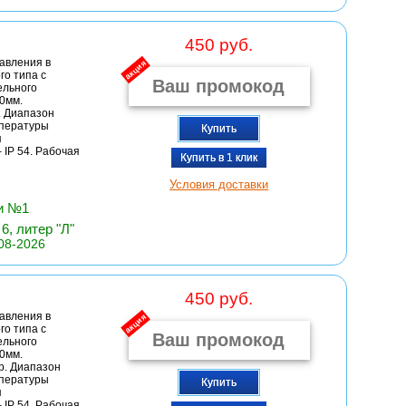
450 руб.
авления в
акция
о типа с
ельного
50мм.
. Диапазон
мпературы
Купить
я
 IP 54. Рабочая
Купить в 1 клик
Условия доставки
чи №1
6, литер "Л"
08-2026
450 руб.
авления в
акция
о типа с
ельного
50мм.
р. Диапазон
мпературы
Купить
я
 IP 54. Рабочая