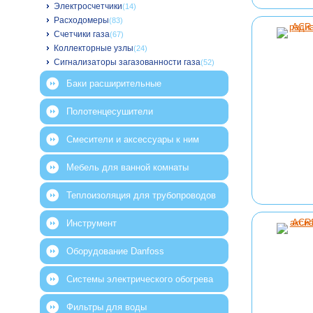
Электросчетчики
(14)
Расходомеры
(83)
Счетчики газа
(67)
Коллекторные узлы
(24)
Сигнализаторы загазованности газа
(52)
Баки расширительные
Полотенцесушители
Смесители и аксессуары к ним
Мебель для ванной комнаты
Теплоизоляция для трубопроводов
Инструмент
Оборудование Danfoss
Системы электрического обогрева
Фильтры для воды