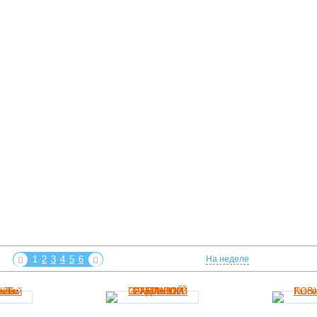
1
2
3
4
5
6
На неделе