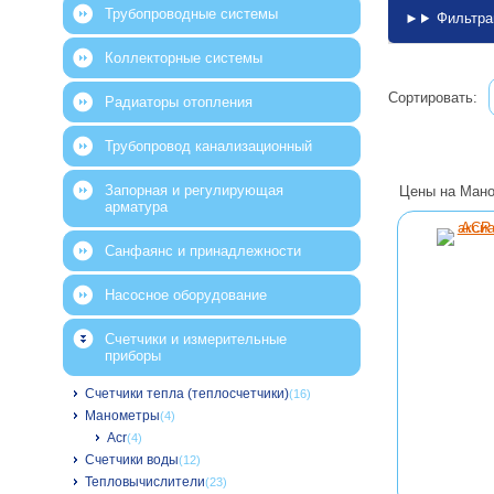
Трубопроводные системы
Фильтра
Коллекторные системы
Сортировать:
Радиаторы отопления
Трубопровод канализационный
Запорная и регулирующая
Цены на Мано
арматура
Санфаянс и принадлежности
Насосное оборудование
Счетчики и измерительные
приборы
Счетчики тепла (теплосчетчики)
(16)
Манометры
(4)
Acr
(4)
Счетчики воды
(12)
Тепловычислители
(23)