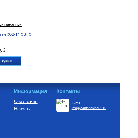
вые напольные
отел КОВ-14 СВПС
уб.
Купить
Информация
Контакты
О магазине
E-mail
info@santehsklad96.ru
Новости
для насосов
 преобразователь
-10 2,2 кВт
 с датчиком
б.