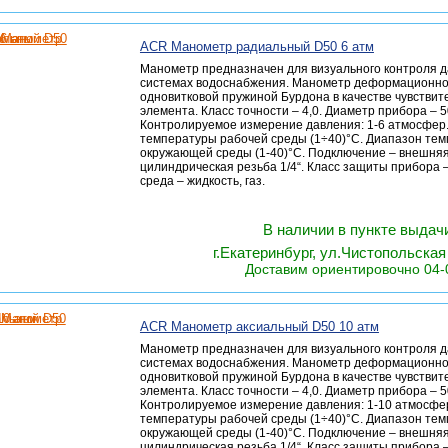
ACR Манометр радиальный D50 6 атм
Манометр предназначен для визуального контроля д
системах водоснабжения. Манометр деформационног
одновитковой пружиной Бурдона в качестве чувствит
элемента. Класс точности – 4,0. Диаметр прибора – 
Контролируемое измерение давления: 1-6 атмосфер
температуры рабочей среды (1÷40)°С. Диапазон те
окружающей среды (1-40)°С. Подключение – внешня
цилиндрическая резьба 1/4“. Класс защиты прибора –
среда – жидкость, газ.
В наличии в пункте выда
г.Екатеринбург, ул.Чистопольская 
Доставим ориентировочно 04-
ACR Манометр аксиальный D50 10 атм
Манометр предназначен для визуального контроля д
системах водоснабжения. Манометр деформационног
одновитковой пружиной Бурдона в качестве чувствит
элемента. Класс точности – 4,0. Диаметр прибора – 
Контролируемое измерение давления: 1-10 атмосфе
температуры рабочей среды (1÷40)°С. Диапазон те
окружающей среды (1-40)°С. Подключение – внешня
цилиндрическая резьба 1/4“. Класс защиты прибора –