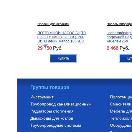
Насосы для скважин
Насосы вибраци
ПОГРУЖНОЙ НАСОС БЦПЭ
насос вибрац
0,3-80 У КАБЕЛЬ 80 м (1200
погружной Вод
Вт, 33 л/мин, напор 105 м, D
кабелем 25м
83 мм)
29 750
Руб.
6 466
Руб.
Купить
Ку
Группы товаров
Инструмент
Полотенце
Трубопровод канализационный
Смесители 
Бойлеры (водонагреватели
Трубы из сшитог
косвенного нагрева)
Радиаторы отопления
Мебель дл
Водонагреватель косвенного
Труба напорна
Дымоходы для котлов
нагрева напольный из
полиэтилена с
Теплоизоля
нержавеющей стали STINOX F
слоем EVOH, т
Трубопроводные системы
Оборудова
500 л., арт.: 805F0050
16(2.2) бухта 1
127 190
Руб.
7 300
Руб.
VA1622.3.C.10