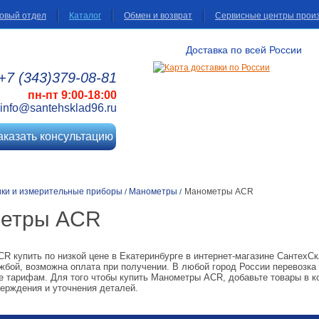
овый отдел
Каталог
Обмен и возврат
Сервисные центры прои
Доставка по всей России
+7 (343)
379
-08
-81
пн-пт 9:00-18:00
info@santehsklad96.ru
аказать консультацию
ики и измерительные приборы
Манометры
Манометры ACR
/
/
етры ACR
R купить по низкой цене в Екатеринбурге в интернет-магазине СантехС
жбой, возможна оплата при получении. В любой город России перевозка
е тарифам. Для того чтобы купить Манометры ACR, добавьте товары в ко
ерждения и уточнения деталей.