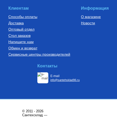
слоем EVOH, тип PE-Xa
16(2.2) бухта 200 м,
14 600
Руб.
VA1622.3.C.200
Клиентам
Информация
Купить
Способы оплаты
О магазине
Доставка
Новости
Оптовый отдел
Стол заказов
Напишите нам
Обмен и возврат
Сервисные центры производителей
Контакты
E-mail
info@santehsklad96.ru
© 2011 - 2026
Сантехсклад —