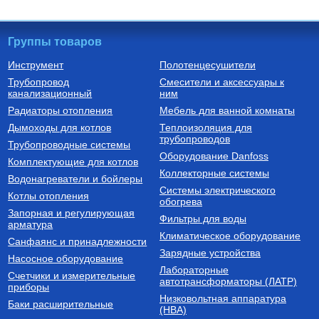
Группы товаров
Инструмент
Полотенцесушители
Трубопровод
Смесители и аксессуары к
Насосы циркуляционные
Котлы газовые настенные
канализационный
ним
Насос циркуляционный
Котел газовый двухконтурный
Радиаторы отопления
Мебель для ванной комнаты
Циркуль 25/40 (1х220В;
DELUXE C COAXIAL 24K
0,07кВт)
Дымоходы для котлов
Теплоизоляция для
трубопроводов
2 650
Руб.
47 740
Руб.
Трубопроводные системы
Оборудование Danfoss
Комплектующие для котлов
Купить
Купить
Коллекторные системы
Водонагреватели и бойлеры
Системы электрического
Котлы отопления
обогрева
Запорная и регулирующая
Фильтры для воды
арматура
Климатическое оборудование
Санфаянс и принадлежности
Зарядные устройства
Насосное оборудование
Лабораторные
Счетчики и измерительные
Трубы из сшитого полиэтилена
автотрансформаторы (ЛАТР)
приборы
Низковольтная аппаратура
Труба напорная из сшитого
Баки расширительные
(НВА)
полиэтилена с барьерным