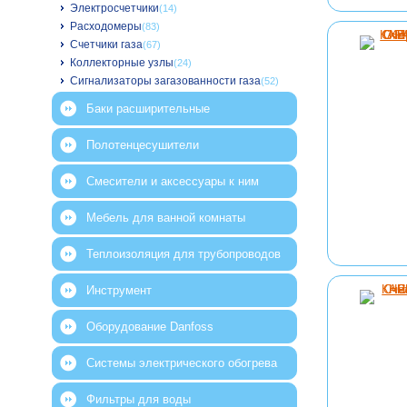
Электросчетчики
(14)
Расходомеры
(83)
Счетчики газа
(67)
Коллекторные узлы
(24)
Сигнализаторы загазованности газа
(52)
Баки расширительные
Полотенцесушители
Смесители и аксессуары к ним
Мебель для ванной комнаты
Теплоизоляция для трубопроводов
Инструмент
Оборудование Danfoss
Системы электрического обогрева
Фильтры для воды