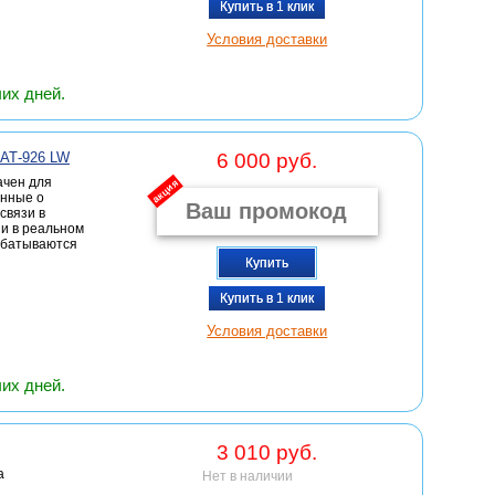
Купить в 1 клик
Условия доставки
чих дней.
АТ-926 LW
6 000 руб.
ачен для
акция
анные о
связи в
и в реальном
абатываются
Купить
Купить в 1 клик
Условия доставки
чих дней.
3 010 руб.
а
Нет в наличии