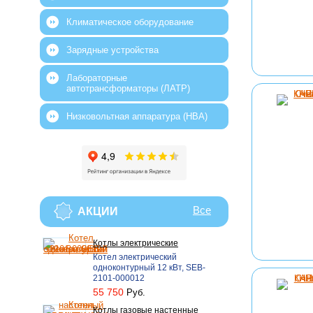
Климатическое оборудование
Зарядные устройства
Лабораторные
автотрансформаторы (ЛАТР)
Низковольтная аппаратура (НВА)
Все
АКЦИИ
Котлы электрические
Котел электрический
одноконтурный 12 кВт, SEB-
2101-000012
55 750
Руб.
Котлы газовые настенные