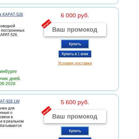
м КАРАТ-526
6 000 руб.
акция
роводной
, построенных
АРАТ-526.
Купить
Купить в 1 клик
Условия доставки
ринбурге
очих дней.
08-2026
АТ-926 LW
5 600 руб.
ачен для
акция
анные о
связи в
и в реальном
абатываются
Купить