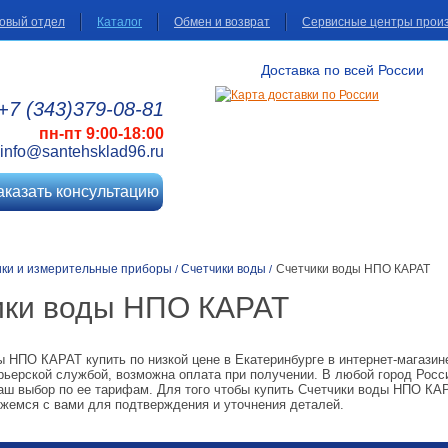
овый отдел
Каталог
Обмен и возврат
Сервисные центры прои
Доставка по всей России
+7 (343)
379
-08
-81
пн-пт 9:00-18:00
info@santehsklad96.ru
аказать консультацию
ики и измерительные приборы
Счетчики воды
Счетчики воды НПО КАРАТ
/
/
ики воды НПО КАРАТ
ы НПО КАРАТ купить по низкой цене в Екатеринбурге в интернет-магази
рьерской службой, возможна оплата при получении. В любой город Росс
аш выбор по ее тарифам. Для того чтобы купить Счетчики воды НПО КАРА
яжемся с вами для подтверждения и уточнения деталей.