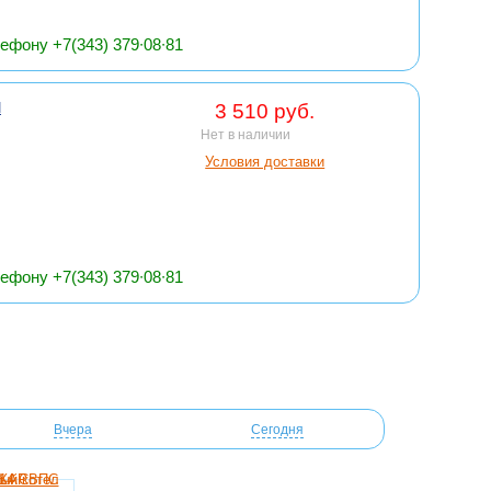
ефону +7(343) 379∙08∙81
И
3 510 руб.
Нет в наличии
Условия доставки
ефону +7(343) 379∙08∙81
Вчера
Сегодня