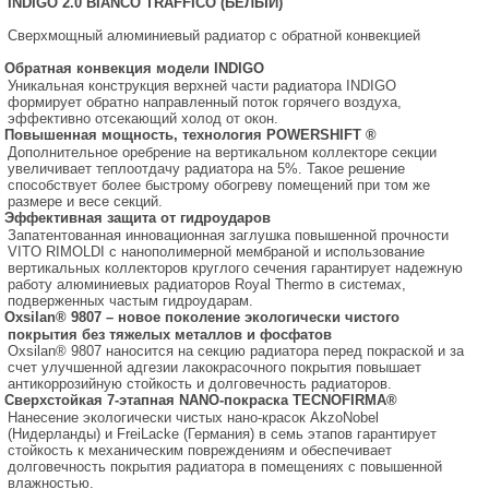
INDIGO 2.0
BIANCO TRAFFICO (БЕЛЫЙ)
Сверхмощный алюминиевый радиатор с обратной конвекцией
Обратная конвекция модели INDIGO
Уникальная конструкция верхней части радиатора INDIGO
формирует обратно направленный поток горячего воздуха,
эффективно отсекающий холод от окон.
Повышенная мощность, технология POWERSHIFT ®
Дополнительное оребрение на вертикальном коллекторе секции
увеличивает теплоотдачу радиатора на 5%. Такое решение
способствует более быстрому обогреву помещений при том же
размере и весе секций.
Эффективная защита от гидроударов
Запатентованная инновационная заглушка повышенной прочности
VITO RIMOLDI с нанополимерной мембраной и использование
вертикальных коллекторов круглого сечения гарантирует надежную
работу алюминиевых радиаторов Royal Thermo в системах,
подверженных частым гидроударам.
Oxsilan® 9807 – новое поколение экологически чистого
покрытия без тяжелых металлов и фосфатов
Oxsilan® 9807 наносится на секцию радиатора перед покраской и за
счет улучшенной адгезии лакокрасочного покрытия повышает
антикоррозийную стойкость и долговечность радиаторов.
Сверхстойкая 7-этапная NANO-покраска TECNOFIRMA®
Нанесение экологически чистых нано-красок AkzoNobel
(Нидерланды) и FreiLacke (Германия) в семь этапов гарантирует
стойкость к механическим повреждениям и обеспечивает
долговечность покрытия радиатора в помещениях с повышенной
влажностью.