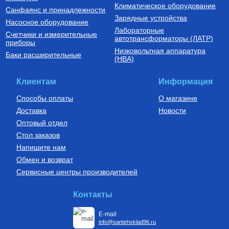
Климатическое оборудование
Санфаянс и принадлежности
Зарядные устройства
Насосное оборудование
Лабораторные
Счетчики и измерительные
Комплектующие для подключения
автотрансформаторы (ЛАТР)
приборы
радиаторов отопления
Низковольтная аппаратура
Комплект для монтажа
Баки расширительные
(НВА)
радиаторов отопления с
тремя кронштейнами 1/2"
400
Руб.
Клиентам
Информация
Купить
Способы оплаты
О магазине
Доставка
Новости
Оптовый отдел
Стол заказов
Напишите нам
Обмен и возврат
Сервисные центры производителей
Контакты
E-mail
info@santehsklad96.ru