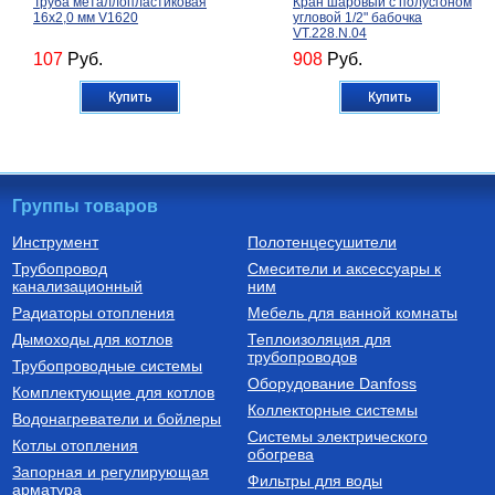
Труба металлопластиковая
Кран шаровый с полусгоном
16х2,0 мм V1620
угловой 1/2" бабочка
VT.228.N.04
107
Руб.
908
Руб.
Купить
Купить
Группы товаров
Инструмент
Полотенцесушители
Трубопровод
Смесители и аксессуары к
Термостатические радиаторные
Котлы электрические
канализационный
клапаны
ним
Терморегулятор радиаторный
Котел электрический
Радиаторы отопления
Мебель для ванной комнаты
угловой 1/2" VT.047.N.04
одноконтурный СКАТ 9 KR 13
(9 кВт) настенный
Дымоходы для котлов
Теплоизоляция для
трубопроводов
1 236
Руб.
81 080
Руб.
Трубопроводные системы
Оборудование Danfoss
Комплектующие для котлов
Купить
Купить
Коллекторные системы
Водонагреватели и бойлеры
Системы электрического
Котлы отопления
обогрева
Запорная и регулирующая
Фильтры для воды
арматура