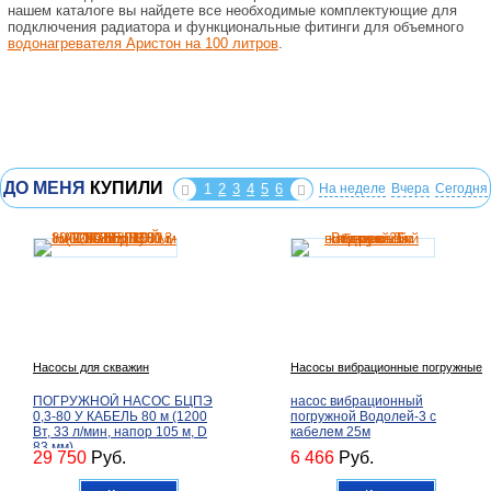
нашем каталоге вы найдете все необходимые комплектующие для
подключения радиатора и функциональные фитинги для объемного
водонагревателя Аристон на 100 литров
.
ДО МЕНЯ
КУПИЛИ
1
2
3
4
5
6
На неделе
Вчера
Сегодня
Насосы для скважин
Насосы вибрационные погружные
ПОГРУЖНОЙ НАСОС БЦПЭ
насос вибрационный
0,3-80 У КАБЕЛЬ 80 м (1200
погружной Водолей-3 с
Вт, 33 л/мин, напор 105 м, D
кабелем 25м
83 мм)
29 750
Руб.
6 466
Руб.