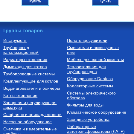
Купить
Купить
Группы товаров
Инструмент
Полотенцесушители
Трубопровод
Смесители и аксессуары к
Бойлеры (водонагреватели
Трубы из сшитого полиэтилена
канализационный
косвенного нагрева)
ним
Водонагреватель косвенного
Труба напорная из сшитого
Радиаторы отопления
Мебель для ванной комнаты
нагрева напольный из
полиэтилена с барьерным
нержавеющей стали STINOX F
слоем EVOH, тип PE-Xa
Дымоходы для котлов
Теплоизоляция для
500 л., арт.: 805F0050
16(2.2) бухта 100 м,
трубопроводов
127 190
Руб.
7 300
Руб.
Трубопроводные системы
VA1622.3.C.100
Оборудование Danfoss
Комплектующие для котлов
Купить
Купить
Коллекторные системы
Водонагреватели и бойлеры
Системы электрического
Котлы отопления
обогрева
Запорная и регулирующая
Фильтры для воды
арматура
Климатическое оборудование
Санфаянс и принадлежности
Зарядные устройства
Насосное оборудование
Лабораторные
Счетчики и измерительные
Котлы газовые настенные
Дымоходы для котлов DN 80
автотрансформаторы (ЛАТР)
приборы
(традиционные)