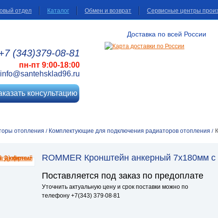
овый отдел
Каталог
Обмен и возврат
Сервисные центры прои
Доставка по всей России
+7 (343)
379
-08
-81
пн-пт 9:00-18:00
info@santehsklad96.ru
аказать консультацию
торы отопления
Комплектующие для подключения радиаторов отопления
/
/
ROMMER Кронштейн анкерный 7х180мм с д
Поставляется под заказ по предоплате
Уточнить актуальную цену и срок поставки можно по
телефону +7(343) 379∙08∙81