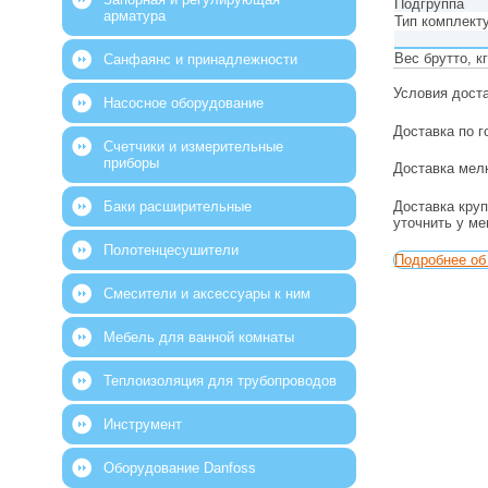
Подгруппа
арматура
Тип комплект
Вес брутто, к
Санфаянс и принадлежности
Условия дост
Насосное оборудование
Доставка по г
Счетчики и измерительные
приборы
Доставка мелк
Доставка круп
Баки расширительные
уточнить у м
Полотенцесушители
Подробнее об 
Смесители и аксессуары к ним
Мебель для ванной комнаты
Теплоизоляция для трубопроводов
Инструмент
Оборудование Danfoss