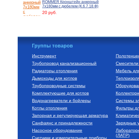
ROMMER Кронштейн анкерный
7х180мм с дюбелем (К.6.7.18.Ф)
20 руб.
Группы товаров
Инструмент
Полотенце
Трубопровод канализационный
Смесители 
Радиаторы отопления
Мебель дл
Дымоходы для котлов
Теплоизоля
Трубопроводные системы
Оборудова
Комплектующие для котлов
Коллектор
Водонагреватели и бойлеры
Системы эл
Котлы отопления
Фильтры д
Запорная и регулирующая арматура
Климатиче
Санфаянс и принадлежности
Зарядные у
Насосное оборудование
Лаборатор
(ЛАТР)
Счетчики и измерительные приборы