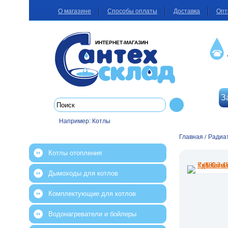
О магазине
Способы оплаты
Доставка
Опт
ИНТЕРНЕТ-МАГАЗИН
З
Например:
Котлы
Главная
Радиа
/
Котлы отопления
Дымоходы для котлов
Комплектующие для котлов
Водонагреватели и бойлеры