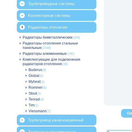
Трубопроводные системы
Коллекторные системы
Радиаторы отопления
Радиаторы биметаллические
(204)
Радиаторы отопления стальные
панельные
(2168)
Радиаторы алюминиевые
(186)
Комплектующие для подключения
радиаторов отопления
(38)
Buderus
(8)
Global
(6)
Myheat
(1)
Rommer
(8)
Stout
(3)
Tenrad
(4)
Tim
(1)
Viessmann
(7)
Оп
Трубопровод канализационный
Запорная и регулирующая