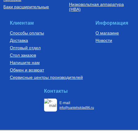
Низковольтная аппаратура
Комплект для монтажа
Баки расширительные
(НВА)
радиаторов отопления с
тремя кронштейнами 1/2"
400
Руб.
Клиентам
Информация
Купить
Способы оплаты
О магазине
Доставка
Новости
Оптовый отдел
Стол заказов
Напишите нам
Обмен и возврат
Сервисные центры производителей
Контакты
E-mail
info@santehsklad96.ru