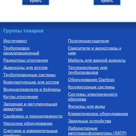
Купить
Купить
Группы товаров
Инструмент
Полотенцесушители
Трубопровод
Смесители и аксессуары к
Термостатические радиаторные
Котлы электрические
канализационный
клапаны
ним
Терморегулятор радиаторный
Котел электрический
Радиаторы отопления
Мебель для ванной комнаты
угловой 1/2" VT.047.N.04
одноконтурный СКАТ 9 KR 13
(9 кВт) настенный
Дымоходы для котлов
Теплоизоляция для
трубопроводов
1 236
Руб.
81 080
Руб.
Трубопроводные системы
Оборудование Danfoss
Комплектующие для котлов
Купить
Купить
Коллекторные системы
Водонагреватели и бойлеры
Системы электрического
Котлы отопления
обогрева
Запорная и регулирующая
Фильтры для воды
арматура
Климатическое оборудование
Санфаянс и принадлежности
Зарядные устройства
Насосное оборудование
Лабораторные
Счетчики и измерительные
Комплектующие для подключения
автотрансформаторы (ЛАТР)
приборы
радиаторов отопления