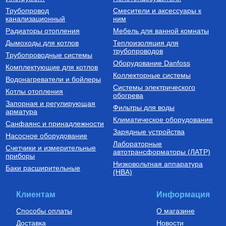
Трубопровод
Смесители и аксессуары к
Термостатические радиаторные
Котлы электрические
канализационный
клапаны
ним
Терморегулятор радиаторный
Котел электрический
Радиаторы отопления
Мебель для ванной комнаты
угловой 1/2" VT.047.N.04
одноконтурный СКАТ 9 KR 13
(9 кВт) настенный
Дымоходы для котлов
Теплоизоляция для
трубопроводов
1 236
Руб.
81 080
Руб.
Трубопроводные системы
Оборудование Danfoss
Комплектующие для котлов
Купить
Купить
Коллекторные системы
Водонагреватели и бойлеры
Системы электрического
Котлы отопления
обогрева
Запорная и регулирующая
Фильтры для воды
арматура
Климатическое оборудование
Санфаянс и принадлежности
Зарядные устройства
Насосное оборудование
Лабораторные
Счетчики и измерительные
Комплектующие для подключения
автотрансформаторы (ЛАТР)
приборы
радиаторов отопления
Низковольтная аппаратура
Комплект для монтажа
Баки расширительные
(НВА)
радиаторов отопления с
тремя кронштейнами 1/2"
400
Руб.
Клиентам
Информация
Купить
Способы оплаты
О магазине
Доставка
Новости