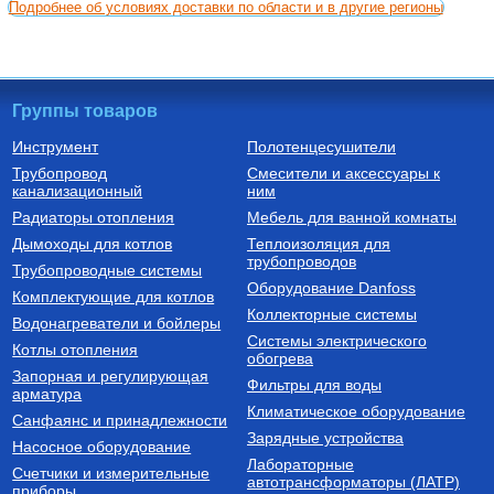
Подробнее об условиях доставки по области и в другие регионы
Группы товаров
Инструмент
Полотенцесушители
Трубопровод
Смесители и аксессуары к
канализационный
ним
Радиаторы отопления
Мебель для ванной комнаты
Дымоходы для котлов
Теплоизоляция для
трубопроводов
Трубопроводные системы
Оборудование Danfoss
Комплектующие для котлов
Коллекторные системы
Водонагреватели и бойлеры
Системы электрического
Котлы отопления
обогрева
Запорная и регулирующая
Фильтры для воды
арматура
Климатическое оборудование
Санфаянс и принадлежности
Зарядные устройства
Насосное оборудование
Лабораторные
Счетчики и измерительные
автотрансформаторы (ЛАТР)
приборы