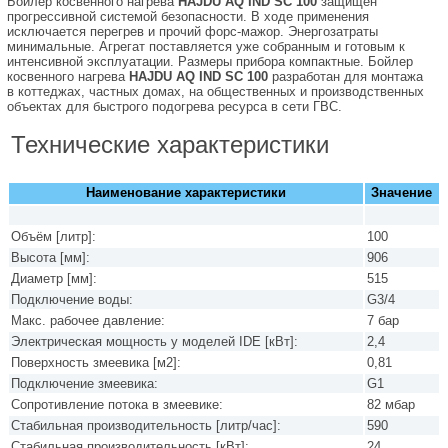
Бойлер косвенного нагрева
HAJDU AQ IND SC 100
защищен
прогрессивной системой безопасности. В ходе применения
исключается перегрев и прочий форс-мажор. Энергозатраты
минимальные. Агрегат поставляется уже собранным и готовым к
интенсивной эксплуатации. Размеры прибора компактные. Бойлер
косвенного нагрева
HAJDU AQ IND SC 100
разработан для монтажа
в коттеджах, частных домах, на общественных и производственных
объектах для быстрого подогрева ресурса в сети ГВС.
Технические характеристики
Наименование характеристики
Значение
Объём [литр]:
100
Высота [мм]:
906
Диаметр [мм]:
515
Подключение воды:
G3/4
Макс. рабочее давление:
7 бар
Электрическая мощность у моделей IDE [кВт]:
2,4
Поверхность змеевика [м2]:
0,81
Подключение змеевика:
G1
Сопротивление потока в змеевике:
82 мбар
Стабильная производительность [литр/час]:
590
Стабильная производительность [кВт]:
24