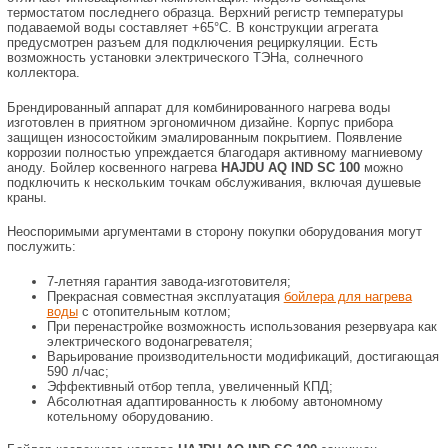
термостатом последнего образца. Верхний регистр температуры
подаваемой воды составляет +65°C. В конструкции агрегата
предусмотрен разъем для подключения рециркуляции. Есть
возможность установки электрического ТЭНа, солнечного
коллектора.
Брендированный аппарат для комбинированного нагрева воды
изготовлен в приятном эргономичном дизайне. Корпус прибора
защищен износостойким эмалированным покрытием. Появление
коррозии полностью упреждается благодаря активному магниевому
аноду. Бойлер косвенного нагрева
HAJDU AQ IND SC 100
можно
подключить к нескольким точкам обслуживания, включая душевые
краны.
Неоспоримыми аргументами в сторону покупки оборудования могут
послужить:
7-летняя гарантия завода-изготовителя;
Прекрасная совместная эксплуатация
бойлера для нагрева
воды
с отопительным котлом;
При перенастройке возможность использования резервуара как
электрического водонагревателя;
Варьирование производительности модификаций, достигающая
590 л/час;
Эффективный отбор тепла, увеличенный КПД;
Абсолютная адаптированность к любому автономному
котельному оборудованию.