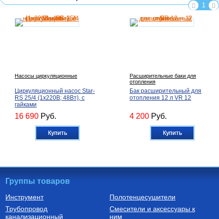
1
Насосы циркуляционные
Расширительные баки для
отопления
Циркуляционный насос Star-
Бак расширительный для
RS 25/4 (1х220В; 48Вт), с
отопления 12 л VR 12
гайками
16 690
Руб.
4 200
Руб.
Купить
Купить
Группы товаров
Инструмент
Полотенцесушители
Трубопровод
Смесители и аксессуары к
Полипропиленовая труба,
Комплектующие для котлов
канализационный
армированная стекловолокном
ним