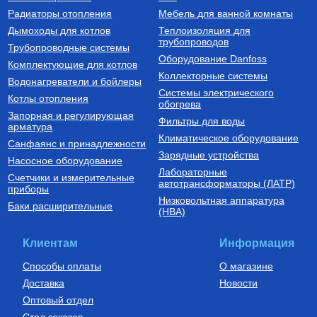
PN 20
Труба полипропиленовая,
Датчик для соединения
Радиаторы отопления
Мебель для ванной комнаты
армированная
котлов Пантера с бойлером
стекловолокном D 20x2,8 PN
Дымоходы для котлов
Теплоизоляция для
20
трубопроводов
102
Руб.
2 750
Руб.
Трубопроводные системы
Оборудование Danfoss
Комплектующие для котлов
Купить
Купить
Коллекторные системы
Водонагреватели и бойлеры
Системы электрического
Котлы отопления
обогрева
Запорная и регулирующая
Фильтры для воды
арматура
Климатическое оборудование
Санфаянс и принадлежности
Зарядные устройства
Насосное оборудование
Лабораторные
Счетчики и измерительные
Комплектующие для котлов
автотрансформаторы (ЛАТР)
приборы
Низковольтная аппаратура
Комплект трехходового
Баки расширительные
(НВА)
клапана FUGAS, артикул
0010027587
5 950
Руб.
Клиентам
Информация
Купить
Способы оплаты
О магазине
Доставка
Новости
Оптовый отдел
Стол заказов