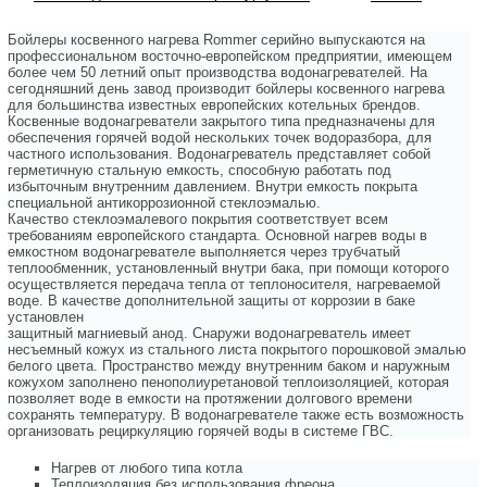
Бойлеры косвенного нагрева Rommer серийно выпускаются на
профессиональном восточно-европейском предприятии, имеющем
более чем 50 летний опыт производства водонагревателей. На
сегодняшний день завод производит бойлеры косвенного нагрева
для большинства известных европейских котельных брендов.
Косвенные водонагреватели закрытого типа предназначены для
обеспечения горячей водой нескольких точек водоразбора, для
частного использования. Водонагреватель представляет собой
герметичную стальную емкость, способную работать под
избыточным внутренним давлением. Внутри емкость покрыта
специальной антикоррозионной стеклоэмалью.
Качество стеклоэмалевого покрытия соответствует всем
требованиям европейского стандарта. Основной нагрев воды в
емкостном водонагревателе выполняется через трубчатый
теплообменник, установленный внутри бака, при помощи которого
осуществляется передача тепла от теплоносителя, нагреваемой
воде. В качестве дополнительной защиты от коррозии в баке
установлен
защитный магниевый анод. Снаружи водонагреватель имеет
несъемный кожух из стального листа покрытого порошковой эмалью
белого цвета. Пространство между внутренним баком и наружным
кожухом заполнено пенополиуретановой теплоизоляцией, которая
позволяет воде в емкости на протяжении долгового времени
сохранять температуру. В водонагревателе также есть возможность
организовать рециркуляцию горячей воды в системе ГВС.
Нагрев от любого типа котла
Теплоизоляция без использования фреона