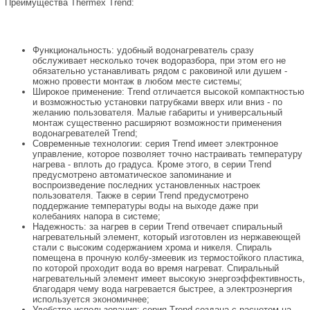
Преимущества Thermex Trend:
Функциональность: удобный водонагреватель сразу
обслуживает несколько точек водоразбора, при этом его не
обязательно устанавливать рядом с раковиной или душем -
можно провести монтаж в любом месте системы;
Широкое применение: Trend отличается высокой компактностью
и возможностью установки патрубками вверх или вниз - по
желанию пользователя. Малые габариты и универсальный
монтаж существенно расширяют возможности применения
водонагревателей Trend;
Современные технологии: серия Trend имеет электронное
управление, которое позволяет точно настраивать температуру
нагрева - вплоть до градуса. Кроме этого, в серии Trend
предусмотрено автоматическое запоминание и
воспроизведение последних установленных настроек
пользователя. Также в серии Trend предусмотрено
поддержание температуры воды на выходе даже при
колебаниях напора в системе;
Надежность: за нагрев в серии Trend отвечает спиральный
нагревательный элемент, который изготовлен из нержавеющей
стали с высоким содержанием хрома и никеля. Спираль
помещена в прочную колбу-змеевик из термостойкого пластика,
по которой проходит вода во время нагреват. Спиральный
нагревательный элемент имеет высокую энергоэффективность,
благодаря чему вода нагревается быстрее, а электроэнергия
используется экономичнее;
Удобство использования: серия Trend создана с расчетом на