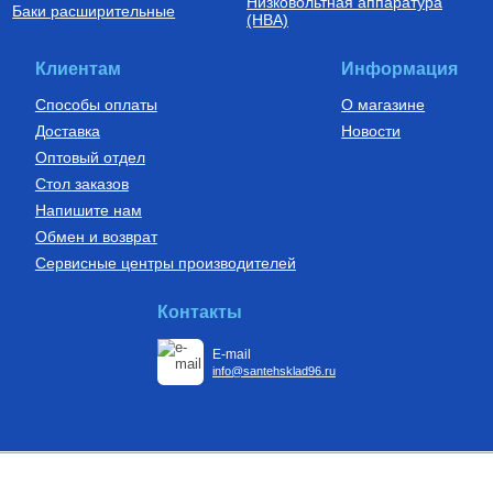
Низковольтная аппаратура
Труба напорная из сшитого
Баки расширительные
(НВА)
полиэтилена с барьерным
слоем EVOH, тип PE-Xa
16(2.2) бухта 200 м,
14 600
Руб.
VA1622.3.C.200
Клиентам
Информация
Купить
Способы оплаты
О магазине
Доставка
Новости
Оптовый отдел
Стол заказов
Напишите нам
Обмен и возврат
Сервисные центры производителей
Контакты
E-mail
info@santehsklad96.ru