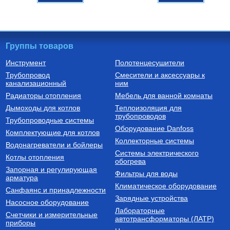
Группы товаров
Инструмент
Полотенцесушители
Трубопровод
Смесители и аксессуары к
Насосы циркуляционные
Котлы газовые настенные
канализационный
ним
Насос циркуляционный
Котел газовый двухконтурный
Радиаторы отопления
Мебель для ванной комнаты
Циркуль 25/40 (1х220В;
DELUXE C COAXIAL 24K
0,07кВт)
Дымоходы для котлов
Теплоизоляция для
трубопроводов
2 650
Руб.
47 740
Руб.
Трубопроводные системы
Оборудование Danfoss
Комплектующие для котлов
Купить
Купить
Коллекторные системы
Водонагреватели и бойлеры
Системы электрического
Котлы отопления
обогрева
Запорная и регулирующая
Фильтры для воды
арматура
Климатическое оборудование
Санфаянс и принадлежности
Зарядные устройства
Насосное оборудование
Лабораторные
Счетчики и измерительные
Трубы из сшитого полиэтилена
автотрансформаторы (ЛАТР)
приборы