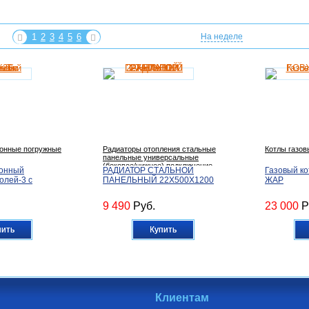
1
2
3
4
5
6
На неделе
онные погружные
Радиаторы отопления стальные
Котлы газо
панельные универсальные
(боковое/нижнее) подключение
ионный
РАДИАТОР СТАЛЬНОЙ
Газовый к
олей-3 с
ПАНЕЛЬНЫЙ 22X500X1200
ЖАР
9 490
Руб.
23 000
Р
пить
Купить
Клиентам