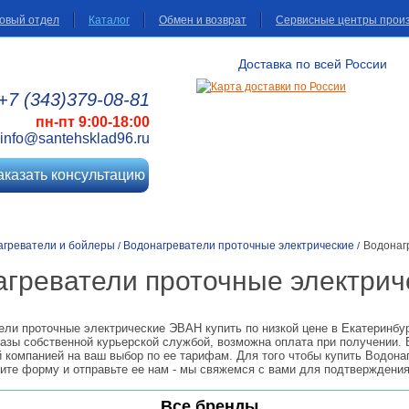
овый отдел
Каталог
Обмен и возврат
Сервисные центры прои
Доставка по всей России
+7 (343)
379
-08
-81
пн-пт 9:00-18:00
info@santehsklad96.ru
аказать консультацию
агреватели и бойлеры
Водонагреватели проточные электрические
Водонаг
/
/
агреватели проточные электри
ели проточные электрические ЭВАН купить по низкой цене в Екатеринбур
азы собственной курьерской службой, возможна оплата при получении. 
 компанией на ваш выбор по ее тарифам. Для того чтобы купить Водона
ните форму и отправьте ее нам - мы свяжемся с вами для подтверждения
Все бренды