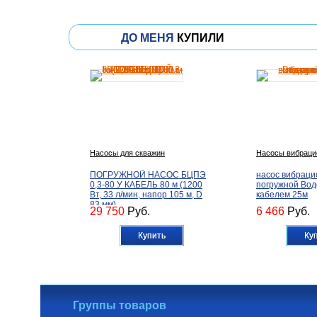
ДО МЕНЯ
КУПИЛИ
Насосы для скважин
Насосы вибраци
ПОГРУЖНОЙ НАСОС БЦПЭ
насос вибрац
0,3-80 У КАБЕЛЬ 80 м (1200
погружной Вод
Вт, 33 л/мин, напор 105 м, D
кабелем 25м
83 мм)
29 750
Руб.
6 466
Руб.
Купить
Ку
Группы товаров