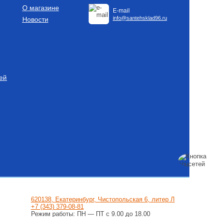
О магазине
E-mail
info@santehsklad96.ru
Новости
для насосов
 преобразователь
-10 2,2 кВт
 с датчиком
б.
ей
Купить
ля котлов DN 80
ые)
ымохода отвод 90°
б.
620138, Екатеринбург, Чистопольская 6, литер Л
+7 (343) 379-08-81
Купить
Режим работы: ПН — ПТ с 9.00 до 18.00