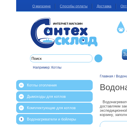
О магазине
Способы оплаты
Доставка
Опт
ИНТЕРНЕТ-МАГАЗИН
З
Например:
Котлы
Главная
Водон
/
Водон
Котлы отопления
Дымоходы для котлов
Водонагреват
доставляем зак
Комплектующие для котлов
экспедиционной
корзину, запол
Водонагреватели и бойлеры