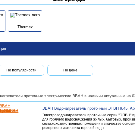
Thermex
ция
По популярности
По цене
нагреватели проточные электрические ЭВАН в наличии актуальные на 02
ЭВАН Водонагреватель проточный ЭПВН 9,45. Ар
Электроводонагреватели проточные серии "ЭПВН" 
для горячего водоснабжения жилых, бытовых, произ
сельскохозяйственных помещений в качестве основн
резервного источника горячей воды.