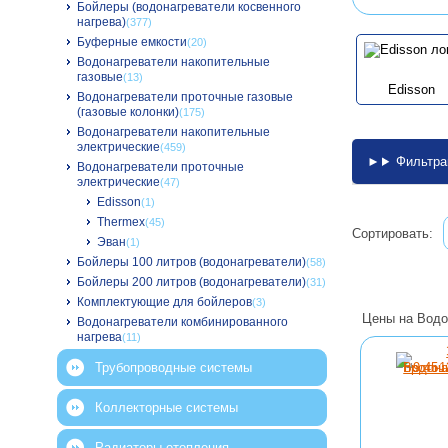
Бойлеры (водонагреватели косвенного
нагрева)
(377)
Буферные емкости
(20)
Водонагреватели накопительные
газовые
(13)
Edisson
Водонагреватели проточные газовые
(газовые колонки)
(175)
Водонагреватели накопительные
электрические
(459)
Фильтра
Водонагреватели проточные
электрические
(47)
Edisson
(1)
Thermex
(45)
Сортировать:
Эван
(1)
Бойлеры 100 литров (водонагреватели)
(58)
Бойлеры 200 литров (водонагреватели)
(31)
Комплектующие для бойлеров
(3)
Цены на Водо
Водонагреватели комбинированного
нагрева
(11)
Трубопроводные системы
Коллекторные системы
Радиаторы отопления