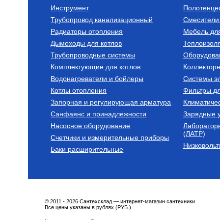
Инструмент
Полотенце
Трубопровод канализационный
Смесители 
Бойлеры (водонагреватели
Трубы из сшитог
косвенного нагрева)
Радиаторы отопления
Мебель дл
Водонагреватель косвенного
Труба напорна
Дымоходы для котлов
нагрева напольный из
полиэтилена с
Теплоизоля
нержавеющей стали STINOX F
слоем EVOH, т
Трубопроводные системы
Оборудова
500 л., арт.: 805F0050
16(2.2) бухта 1
127 190
Руб.
7 300
Руб.
VA1622.3.C.10
Комплектующие для котлов
Коллектор
Водонагреватели и бойлеры
Купить
Системы эл
Ку
Котлы отопления
Фильтры д
Запорная и регулирующая арматура
Климатиче
Санфаянс и принадлежности
Зарядные у
Насосное оборудование
Лаборатор
(ЛАТР)
Счетчики и измерительные приборы
Низковольт
Баки расширительные
Котлы газовые настенные
Дымоходы для к
(традиционные)
Котел газовый настенный
Элемент дымо
одноконтурный Vitabel HF 32
труба 2000 мм 
63 890
Руб.
5 254
Руб.
© 2011 - 2026 Сантехсклад — интернет-магазин сантехники
Все цены указаны в рублях (РУБ.)
Купить
Ку