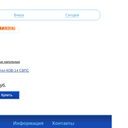
Вчера
Сегодня
вые напольные
отел КОВ-14 СВПС
уб.
Купить
Информация
Контакты