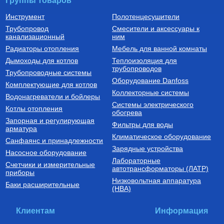
Группы товаров
Инструмент
Полотенцесушители
Трубопровод
Смесители и аксессуары к
Насосы циркуляционные
Котлы газовые настенные
канализационный
ним
Насос циркуляционный
Котел газовый двухконтурный
Радиаторы отопления
Мебель для ванной комнаты
Циркуль 25/40 (1х220В;
DELUXE C COAXIAL 24K
0,07кВт)
Дымоходы для котлов
Теплоизоляция для
трубопроводов
2 650
Руб.
47 740
Руб.
Трубопроводные системы
Оборудование Danfoss
Комплектующие для котлов
Купить
Купить
Коллекторные системы
Водонагреватели и бойлеры
Системы электрического
Котлы отопления
обогрева
Запорная и регулирующая
Фильтры для воды
арматура
Климатическое оборудование
Санфаянс и принадлежности
Зарядные устройства
Насосное оборудование
Лабораторные
Счетчики и измерительные
Трубы из сшитого полиэтилена
автотрансформаторы (ЛАТР)
приборы
Низковольтная аппаратура
Труба напорная из сшитого
Баки расширительные
(НВА)
полиэтилена с барьерным
слоем EVOH, тип PE-Xa
16(2.2) бухта 200 м,
14 600
Руб.
VA1622.3.C.200
Клиентам
Информация