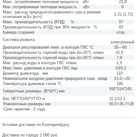
Макс. потребляемая тепловая мощность кВт
21,8
Мин. потребляемая тепловая мощность кВт
9
Макс. расход природного/сжиженного газа в режиме
2,31 (1,72)
отопления м3/ч (кг/ч)
Макс. производительность (КПД) %
87
Производительность (КПД) при 30% мощности %
83
Камера сгорания
откр.
Система розжига
электронный
Диапазон регулирования темп. в контуре ГВС °С
35—60
Производительность горячей воды при Δt=25°С л/мин
10,9
Производительность горячей воды при Δt=35°С л/мин
7,8
Мин. расход воды в контуре ГВС л/мин
2,5
Макс./мин. давление в контуре ГВС бар
10/0,2
Диаметр дымохода мм
110
Номинальное входное давление природного газа мбар
13,5—20
Температура дымовых газов °С
185
592*314*245
Габаритные размеры: (В*Ш*Г) мм
Вес НЕТТО/БРУТТО кг
11.1/13.1
Упаковочные размеры мм
65,5×36,7×28
Срок гарантии - 2 года.
Условия доставки по Екатеринбургу
Доставка по городу 2 000 руб.