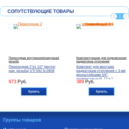
СОПУТСТВУЮЩИЕ ТОВАРЫ
1
Переходник внутренняя/наружная
Комплектующие для подключения
резьба
радиаторов отопления
Переходник 2"х1 1/2" (внутр/
Комплект для монтажа
нар. резьба) VTr.592.N.0908
радиаторов отопления с 3-мя
кронштейнами 3/4",
универсальный, 13 в 1
973
Руб.
389
Руб.
Купить
Купить
Группы товаров