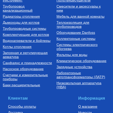
Инструмент
Полотенцесушители
Трубопровод
Смесители и аксессуары к
Коллектор с шаровыми кранами
Стальные распределительные
канализационный
ним
коллекторы
Коллектор с шаровыми
Стальной
Радиаторы отопления
Мебель для ванной комнаты
кранами 1", 2х1/2" (синие
распределительный
ручки), SMB 6201 011202
коллектор 2 (3) отопительных
Дымоходы для котлов
Теплоизоляция для
контура. В теплоизоляции DN
трубопроводов
1 905
Руб.
28 413
Руб.
Трубопроводные системы
25. SDG-0017-004023
Оборудование Danfoss
Комплектующие для котлов
Купить
Купить
Коллекторные системы
Водонагреватели и бойлеры
Системы электрического
Котлы отопления
обогрева
Запорная и регулирующая
Фильтры для воды
арматура
Климатическое оборудование
Санфаянс и принадлежности
Зарядные устройства
Насосное оборудование
Лабораторные
Счетчики и измерительные
Бойлеры (водонагреватели
автотрансформаторы (ЛАТР)
приборы
косвенного нагрева)
Низковольтная аппаратура
Водонагреватель
Баки расширительные
(НВА)
накопительный косвенного
нагрева, напольный OKC 250
NTRR
100 000
Руб.
Клиентам
Информация
Купить
Способы оплаты
О магазине
Доставка
Новости