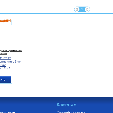
1
для подключения
пления
монтажа
опления с 3-мя
3/4",
 13 в 1
пить
Клиентам
сушители
Способы оплаты