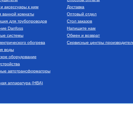
и аксессуары к ним
Доставка
еделительные
я ванной комнаты
Оптовый отдел
льный
ция для трубопроводов
Стол заказов
) отопительных
ние Danfoss
Напишите нам
плоизоляции DN
004023
ные системы
Обмен и возврат
ектрического обогрева
пить
Сервисные центры производител
ля воды
ское оборудование
стройства
ные автотрансформаторы
ная аппаратура (НВА)