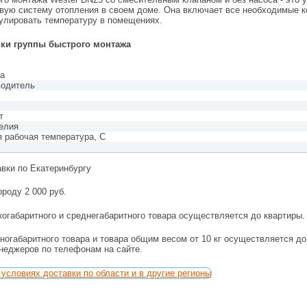
овую систему отопления в своем доме. Она включает все необходимые ко
гулировать температуру в помещениях.
ики группы быстрого монтажа
ка
водитель
т
елия
 рабочая температура, С
авки по Екатеринбургу
ороду 2 000 руб.
огабаритного и среднегабаритного товара осуществляется до квартиры.
ногабаритного товара и товара общим весом от 10 кг осуществляется д
енеджеров по телефонам на сайте.
условиях доставки по области и в другие регионы