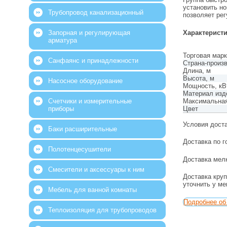
установить н
Трубопровод канализационный
позволяет ре
Характерист
Запорная и регулирующая
арматура
Торговая мар
Санфаянс и принадлежности
Страна-произ
Длина, м
Высота, м
Насосное оборудование
Мощность, кВ
Материал изд
Максимальная
Счетчики и измерительные
Цвет
приборы
Условия дост
Баки расширительные
Доставка по г
Полотенцесушители
Доставка мелк
Смесители и аксессуары к ним
Доставка круп
уточнить у м
Мебель для ванной комнаты
Подробнее об 
Теплоизоляция для трубопроводов