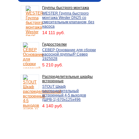
Группы быстрого монтажа
WESTER Группа быстрого
монтажа Wester DN25 со
смесительным клапаном, без
насоса
14 111 руб.
Гидрострелки
СЕВЕР Основание для сборки
насосной группы/P Север
1925028
5 210 руб.
Распределительные шкафы
встроенные
STOUT Шкаф
распределительный
встроенный 4-5 выходов
(ШРВ-1) 670х125х496
4 140 руб.