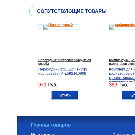
СОПУТСТВУЮЩИЕ ТОВАРЫ
Переходник внутренняя/наружная
Комплектующие 
резьба
радиаторов ото
Переходник 2"х1 1/2" (внутр/
Комплект для 
нар. резьба) VTr.592.N.0908
радиаторов от
кронштейнами 
универсальный,
973
Руб.
389
Руб.
Купить
Ку
Группы товаров
Инструмент
Полотенце