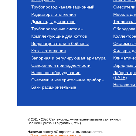
Трубопровод канализационный
Смесители 
Коллектор с шаровыми кранами
Стальные распр
коллекторы
Радиаторы отопления
Мебель дл
Коллектор с шаровыми
Стальной
Дымоходы для котлов
кранами 1", 2х1/2" (синие
распределите
Теплоизоля
ручки), SMB 6201 011202
коллектор 2 (3
Трубопроводные системы
Оборудова
контура. В те
1 905
Руб.
28 413
Руб.
25. SDG-0017-
Комплектующие для котлов
Коллектор
Водонагреватели и бойлеры
Купить
Системы эл
Ку
Котлы отопления
Фильтры д
Запорная и регулирующая арматура
Климатиче
Санфаянс и принадлежности
Зарядные у
Насосное оборудование
Лаборатор
(ЛАТР)
Счетчики и измерительные приборы
Низковольт
Баки расширительные
Бойлеры (водонагреватели
косвенного нагрева)
Водонагреватель
накопительный косвенного
нагрева, напольный OKC 250
NTRR
100 000
Руб.
© 2011 - 2026 Сантехсклад — интернет-магазин сантехники
Все цены указаны в рублях (РУБ.)
Купить
Нажимая кнопку «Отправить», вы соглашаетесь
с
Политикой конфиденциальности