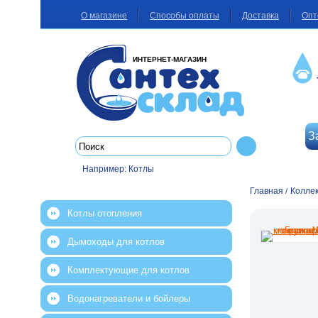
О магазине
Способы оплаты
Доставка
Опт
ИНТЕРНЕТ-МАГАЗИН
З
Например:
Котлы
Главная
Колле
/
Котлы отопления
Дымоходы для котлов
Комплектующие для котлов
Водонагреватели и бойлеры