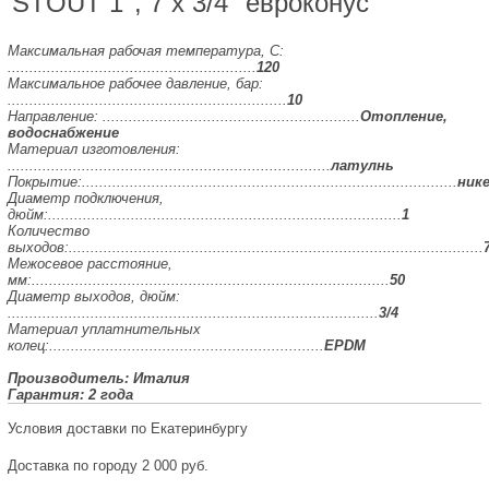
STOUT 1'', 7 x 3/4 "евроконус"
Максимальная рабочая температура, С:
.........................................................
120
Максимальное рабочее давление, бар:
................................................................
10
Направление: ...........................................................
Отопление,
водоснабжение
Материал изготовления:
..........................................................................
латулнь
Покрытие:......................................................................................
ник
Диаметр подключения,
дюйм:.................................................................................
1
Количество
выходов:...............................................................................................
Межосевое расстояние,
мм:..................................................................................
50
Диаметр выходов, дюйм:
.....................................................................................
3/4
Материал уплатнительных
колец:...............................................................
EPDM
Производитель: Италия
Гарантия: 2 года
Условия доставки по Екатеринбургу
Доставка по городу 2 000 руб.