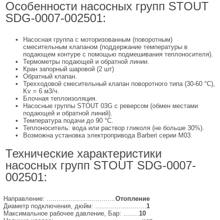
Особенности насосных групп STOUT
SDG-0007-002501:
Насосная группа с моторизованным (поворотным)
смесительным клапаном (поддержание температуры в
подающем контуре с помощью подмешивания теплоносителя).
Термометры подающей и обратной линии.
Кран запорный шаровой (2 шт)
Обратный клапан.
Трехходовой смесительный клапан поворотного типа (30-60 °C),
Kv = 6 м3/ч.
Блочная теплоизоляция.
Насосные группы STOUT 03G с реверсом (обмен местами
подающей и обратной линий).
Температура подачи до 90 °C.
Теплоноситель: вода или раствор гликоля (не больше 30%).
Возможна установка электропривода Barberi серии M03.
Технические характеристики
насосных групп STOUT SDG-0007-
002501:
Направление: ...................................
Отопление
Диаметр подключения, дюйм: ..........................
1
Максимальное рабочее давление, Бар: ........
10