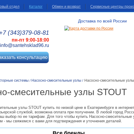
овый отдел
Каталог
Обмен и возврат
Сервисные центры прои
Доставка по всей России
+7 (343)
379
-08
-81
пн-пт 9:00-18:00
info@santehsklad96.ru
аказать консультацию
кторные системы
Насосно-смесительные узлы
Насосно-смесительные узл
/
/
но-смесительные узлы STOUT
ительные узлы STOUT купить по низкой цене в Екатеринбурге в интерне
рьерской службой, возможна оплата при получении. В любой город Росс
аш выбор по ее тарифам. Для того чтобы купить Насосно-смесительные 
ам - мы свяжемся с вами для подтверждения и уточнения деталей.
Все бренды