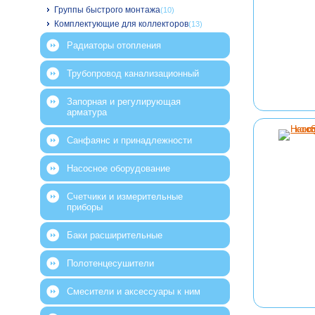
Группы быстрого монтажа
(10)
Комплектующие для коллекторов
(13)
Радиаторы отопления
Трубопровод канализационный
Запорная и регулирующая
арматура
Санфаянс и принадлежности
Насосное оборудование
Счетчики и измерительные
приборы
Баки расширительные
Полотенцесушители
Смесители и аксессуары к ним