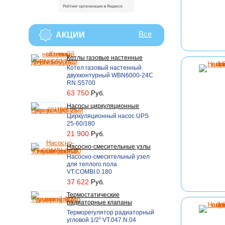
Все
АКЦИИ
Котлы газовые настенные
Котел газовый настенный
двухконтурный WBN6000-24C
RN S5700
63 750
Руб.
Насосы циркуляционные
Циркуляционный насос UPS
25-60/180
21 900
Руб.
Насосно-смесительные узлы
Насосно-смесительный узел
для теплого пола
VT.COMBI.0.180
37 622
Руб.
Термостатические
радиаторные клапаны
Терморегулятор радиаторный
угловой 1/2" VT.047.N.04