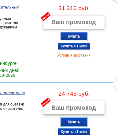
сительным
31 316 руб.
акция
руемые
лоносителя
держанием
Купить
Купить в 1 клик
Условия доставки
ринбурге
очих дней.
08-2026
м смесителем
24 745 руб.
акция
я для обвязки
плоносителя.
Купить
Купить в 1 клик