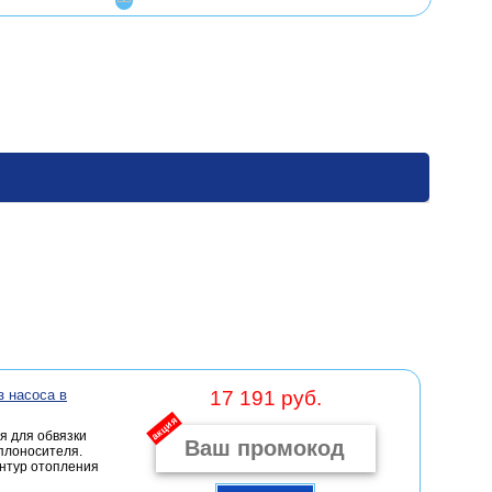
з насоса в
17 191 руб.
акция
я для обвязки
плоносителя.
онтур отопления