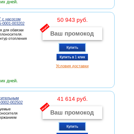
чих дней.
" с насосом
50 943 руб.
G-0001-003202
акция
я для обвязки
плоносителя.
онтур отопления
Купить
Купить в 1 клик
Условия доставки
чих дней.
сительным
41 614 руб.
-0002-002502
акция
руемые
лоносителя
держанием
Купить