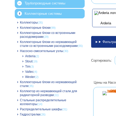
Трубопроводные системы
Коллекторные системы
Коллекторы
(35)
Arderia
Коллекторные блоки
(99)
Коллекторные блоки со встроенными
расходомерами
(29)
Фильтра
Коллекторные блоки из нержавеющей
стали со встроенными расходомерами
(55)
Насосно-смесительные узлы
(30)
Arderia
(2)
Сортировать:
Stout
(19)
Tim
(3)
Valtec
(4)
Wester
(2)
Коллекторные блоки из нержавеющей
Цены на Насо
стали
(35)
Коллектор из нержавеющей стали для
радиаторной разводки
(11)
Стальные распределительные
коллекторы
(14)
Распределительные шкафы
(31)
Гидрострелки
(26)