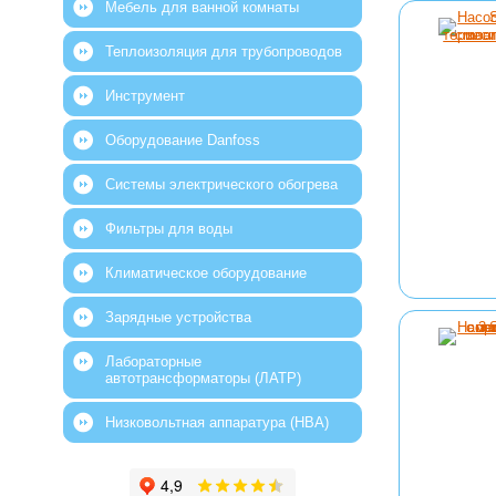
Мебель для ванной комнаты
Теплоизоляция для трубопроводов
Инструмент
Оборудование Danfoss
Системы электрического обогрева
Фильтры для воды
Климатическое оборудование
Зарядные устройства
Лабораторные
автотрансформаторы (ЛАТР)
Низковольтная аппаратура (НВА)