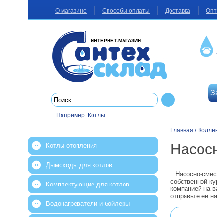
О магазине
Способы оплаты
Доставка
Опт
ИНТЕРНЕТ-МАГАЗИН
З
Например:
Котлы
Главная
Колле
/
Насос
Котлы отопления
Дымоходы для котлов
Насосно-смес
собственной ку
Комплектующие для котлов
компанией на в
отправьте ее н
Водонагреватели и бойлеры