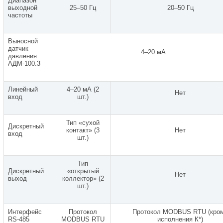
Диапазон
выходной
25–50 Гц
20–50 Гц
частоты
Выносной
датчик
4–20 мА
давления
АДМ-100.3
Линейный
4–20 мА (2
Нет
вход
шт.)
Тип «сухой
Дискретный
контакт» (3
Нет
вход
шт.)
Тип
Дискретный
«открытый
Нет
выход
коллектор» (2
шт.)
Интерфейс
Протокол
Протокол MODBUS RTU (кро
RS-485
MODBUS RTU
исполнения К*)