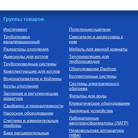
Группы товаров
Инструмент
Полотенцесушители
Трубопровод
Смесители и аксессуары к
Насосы циркуляционные
Котлы газовые настенные
канализационный
ним
Насос циркуляционный
Котел газовый двухконтурный
Радиаторы отопления
Мебель для ванной комнаты
Циркуль 25/40 (1х220В;
DELUXE C COAXIAL 24K
0,07кВт)
Дымоходы для котлов
Теплоизоляция для
трубопроводов
2 650
Руб.
47 740
Руб.
Трубопроводные системы
Оборудование Danfoss
Комплектующие для котлов
Купить
Купить
Коллекторные системы
Водонагреватели и бойлеры
Системы электрического
Котлы отопления
обогрева
Запорная и регулирующая
Фильтры для воды
арматура
Климатическое оборудование
Санфаянс и принадлежности
Зарядные устройства
Насосное оборудование
Лабораторные
Счетчики и измерительные
Трубы из сшитого полиэтилена
автотрансформаторы (ЛАТР)
приборы
Низковольтная аппаратура
Труба напорная из сшитого
Баки расширительные
(НВА)
полиэтилена с барьерным