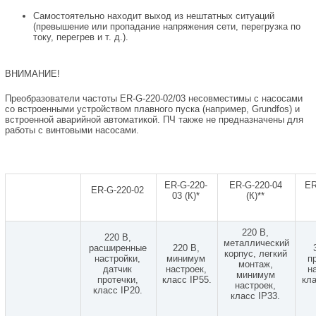
Самостоятельно находит выход из нештатных ситуаций
(превышение или пропадание напряжения сети, перегрузка по
току, перегрев и т. д.).
ВНИМАНИЕ!
Преобразователи частоты ER-G-220-02/03 несовместимы с насосами
со встроенными устройством плавного пуска (например, Grundfos) и
встроенной аварийной автоматикой. ПЧ также не предназначены для
работы с винтовыми насосами.
ER-G-220-
ER-G-220-04
ER
ER-G-220-02
03 (К)*
(К)**
220 В,
220 В,
металлический
расширенные
220 В,
корпус, легкий
настройки,
минимум
п
монтаж,
датчик
настроек,
н
минимум
протечки,
класс IP55.
кла
настроек,
класс IP20.
класс IP33.