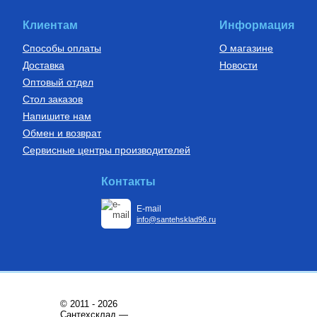
слоем EVOH, тип PE-Xa
16(2.2) бухта 200 м,
14 600
Руб.
VA1622.3.C.200
Клиентам
Информация
Купить
Способы оплаты
О магазине
Доставка
Новости
Оптовый отдел
Стол заказов
Напишите нам
Обмен и возврат
Сервисные центры производителей
Контакты
E-mail
info@santehsklad96.ru
© 2011 - 2026
Сантехсклад —