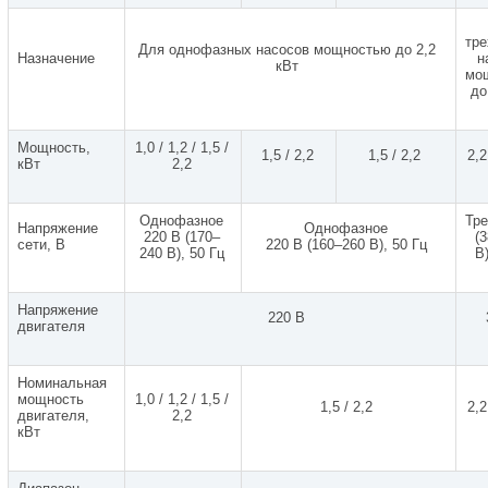
тр
Для однофазных насосов мощностью до 2,2
Назначение
н
кВт
мо
до
Мощность,
1,0 / 1,2 / 1,5 /
1,5 / 2,2
1,5 / 2,2
2,2
кВт
2,2
Однофазное
Тр
Напряжение
Однофазное
220 В (170–
(
сети, В
220 В (160–260 В), 50 Гц
240 В), 50 Гц
В
Напряжение
220 В
двигателя
Номинальная
мощность
1,0 / 1,2 / 1,5 /
1,5 / 2,2
2,2
двигателя,
2,2
кВт