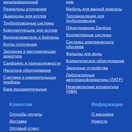
канализационный
косвенного нагрева)
ним
Водонагреватель косвенного
Труба напорная из сшитого
Радиаторы отопления
Мебель для ванной комнаты
нагрева напольный из
полиэтилена с барьерным
нержавеющей стали STINOX F
слоем EVOH, тип PE-Xa
Дымоходы для котлов
Теплоизоляция для
500 л., арт.: 805F0050
16(2.2) бухта 100 м,
трубопроводов
127 190
Руб.
7 300
Руб.
Трубопроводные системы
VA1622.3.C.100
Оборудование Danfoss
Комплектующие для котлов
Купить
Купить
Коллекторные системы
Водонагреватели и бойлеры
Системы электрического
Котлы отопления
обогрева
Запорная и регулирующая
Фильтры для воды
арматура
Климатическое оборудование
Санфаянс и принадлежности
Зарядные устройства
Насосное оборудование
Лабораторные
Счетчики и измерительные
Котлы газовые настенные
Дымоходы для котлов DN 80
автотрансформаторы (ЛАТР)
приборы
(традиционные)
Низковольтная аппаратура
Котел газовый настенный
Элемент дымохода DN80
Баки расширительные
(НВА)
одноконтурный Vitabel HF 32
труба 2000 мм п/м
63 890
Руб.
5 254
Руб.
Клиентам
Информация
Купить
Купить
Способы оплаты
О магазине
Доставка
Новости
Оптовый отдел