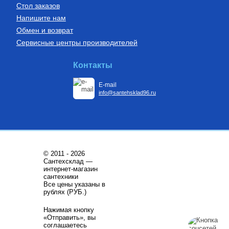
Стол заказов
Напишите нам
Обмен и возврат
Сервисные центры производителей
Бойлеры (водонагреватели
Установки канализационные
косвенного нагрева)
Водонагреватель косвенного
Установка канализационная
Контакты
нагрева напольный из
SANIDOUCHE
нержавеющей стали STINOX F
200 л., арт.: 805F0020
E-mail
68 209
Руб.
33 170
Руб.
info@santehsklad96.ru
Купить
Купить
© 2011 - 2026
Сантехсклад —
интернет-магазин
сантехники
Все цены указаны в
Трубы из сшитого полиэтилена
Котлы газовые настенные
рублях (РУБ.)
Труба напорная из сшитого
Котёл газовый настенный
Нажимая кнопку
полиэтилена с барьерным
двухконтурный ГЕПАРД
«Отправить», вы
слоем EVOH, тип PE-Xa
23MTV
25(3,5) бухта 50 м,
соглашаетесь