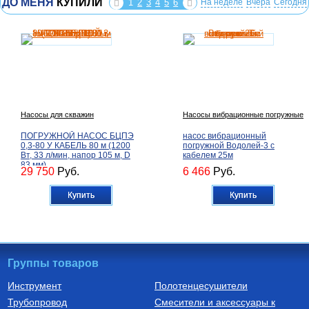
ДО МЕНЯ
КУПИЛИ
1
2
3
4
5
6
На неделе
Вчера
Сегодня
Насосы для скважин
Насосы вибрационные погружные
ПОГРУЖНОЙ НАСОС БЦПЭ
насос вибрационный
0,3-80 У КАБЕЛЬ 80 м (1200
погружной Водолей-3 с
Вт, 33 л/мин, напор 105 м, D
кабелем 25м
83 мм)
29 750
Руб.
6 466
Руб.
Купить
Купить
Группы товаров
Инструмент
Полотенцесушители
Трубопровод
Смесители и аксессуары к
Бойлеры (водонагреватели
Трубы из сшитого полиэтилена