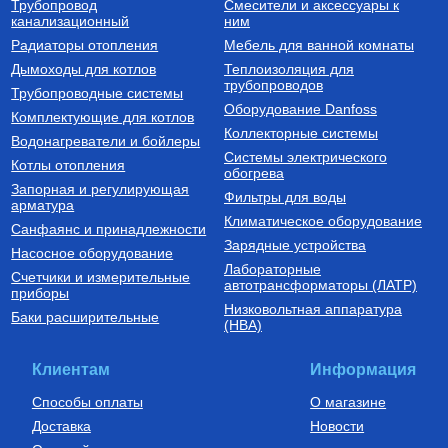
Трубопровод
Смесители и аксессуары к
Трос нержавеющий
Расширительные баки для
канализационный
ним
водоснабжения
Трос стальной нержавеющий
Бак расширительный для
Радиаторы отопления
Мебель для ванной комнаты
3 мм, 7х7 (усилие разрыва 524
водоснабжения 50 л 50H
кг)
Дымоходы для котлов
Теплоизоляция для
трубопроводов
49
Руб.
7 500
Руб.
Трубопроводные системы
Оборудование Danfoss
Комплектующие для котлов
Купить
Купить
Коллекторные системы
Водонагреватели и бойлеры
Системы электрического
Котлы отопления
обогрева
Запорная и регулирующая
Фильтры для воды
арматура
Климатическое оборудование
Санфаянс и принадлежности
Зарядные устройства
Насосное оборудование
Лабораторные
Счетчики и измерительные
Оголовки скважинные
автотрансформаторы (ЛАТР)
приборы
Низковольтная аппаратура
Оголовок скважинный ОГС
Баки расширительные
(НВА)
125-165/32
2 450
Руб.
Клиентам
Информация
Купить
Способы оплаты
О магазине
Доставка
Новости