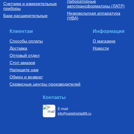
Лабораторные
Счетчики и измерительные
Установки канализационные
Бойлеры (водонагреватели
автотрансформаторы (ЛАТР)
приборы
косвенного нагрева)
Низковольтная аппаратура
Установка канализационная
Водонагреватель (бойлер)
Баки расширительные
(НВА)
SANIVORT 405 М (боковой
UBC 150
вход)
14 390
Руб.
61 380
Руб.
Клиентам
Информация
Купить
Купить
Способы оплаты
О магазине
Доставка
Новости
Оптовый отдел
Стол заказов
Напишите нам
Обмен и возврат
Сервисные центры производителей
Насосы циркуляционные
Автоматика для насосов
Циркуляционный насос TOP-S
Частотный преобразователь
Контакты
80/10 PN10 DM, арт. 2165544
2200 Вт FIL-10 2,2 кВт
(инвертор) с датчиком
E-mail
160 790
Руб.
9 750
Руб.
info@santehsklad96.ru
Купить
Купить