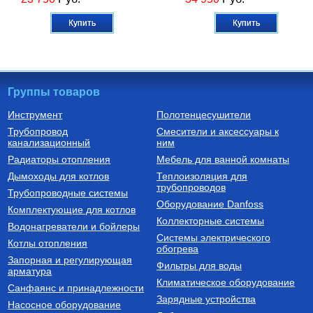
Купить
Купить
Группы товаров
Инструмент
Полотенцесушители
Трубопровод
Смесители и аксессуары к
Автоматика для насосов
Котлы газовые настенные
канализационный
ним
Частотный преобразователь
Котел газовый настенный
Радиаторы отопления
Мебель для ванной комнаты
2200 Вт FIL-10 2,2 кВт
двухконтурный CARES X 24
(инвертор) с датчиком
CF, арт. 3300888
Дымоходы для котлов
Теплоизоляция для
трубопроводов
9 750
Руб.
60 510
Руб.
Трубопроводные системы
Оборудование Danfoss
Комплектующие для котлов
Купить
Купить
Коллекторные системы
Водонагреватели и бойлеры
Системы электрического
Котлы отопления
обогрева
Запорная и регулирующая
Фильтры для воды
арматура
Климатическое оборудование
Санфаянс и принадлежности
Зарядные устройства
Насосное оборудование