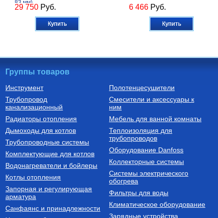
83 мм)
29 750
Руб.
6 466
Руб.
Купить
Купить
Группы товаров
Инструмент
Полотенцесушители
Трубопровод
Смесители и аксессуары к
Бойлеры (водонагреватели
Трубы из сшитого полиэтилена
канализационный
косвенного нагрева)
ним
Водонагреватель косвенного
Труба напорная из сшитого
Радиаторы отопления
Мебель для ванной комнаты
нагрева напольный из
полиэтилена с барьерным
нержавеющей стали STINOX F
слоем EVOH, тип PE-Xa
Дымоходы для котлов
Теплоизоляция для
500 л., арт.: 805F0050
16(2.2) бухта 100 м,
трубопроводов
127 190
Руб.
7 300
Руб.
Трубопроводные системы
VA1622.3.C.100
Оборудование Danfoss
Комплектующие для котлов
Купить
Купить
Коллекторные системы
Водонагреватели и бойлеры
Системы электрического
Котлы отопления
обогрева
Запорная и регулирующая
Фильтры для воды
арматура
Климатическое оборудование
Санфаянс и принадлежности
Зарядные устройства