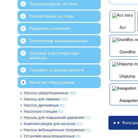
Трубопроводные системы
Коллекторные системы
Acr
Радиаторы отопления
Трубопровод канализационный
Grundfos
Запорная и регулирующая
арматура
Санфаянс и принадлежности
Unipump
Насосное оборудование
Насосы циркуляционные
(365)
Насосы для скважин
(309)
Акваробо
Насосы дренажные
(88)
Насосные станции
(81)
Насосы для повышения давления
(37)
Фильтра
Комплектующие для насосов
(201)
Насосы вибрационные погружные
(81)
Установки канализационные
(96)