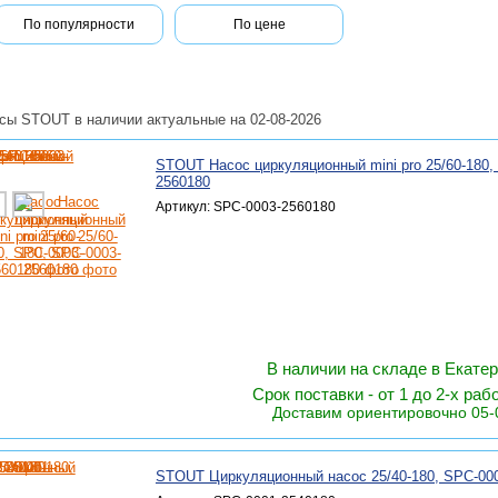
По популярности
По цене
сы STOUT в наличии актуальные на 02-08-2026
STOUT Насос циркуляционный mini pro 25/60-180,
2560180
Артикул: SPC-0003-2560180
В наличии на складе в Екате
Срок поставки - от 1 до 2-х раб
Доставим ориентировочно 05-
STOUT Циркуляционный насос 25/40-180, SPC-00