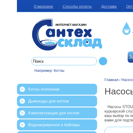
О магазине
Способы оплаты
Доставка
Опт
ИНТЕРНЕТ-МАГАЗИН
З
Например:
Котлы
Главная
Насос
/
Насос
Котлы отопления
Дымоходы для котлов
Насосы STOUT
курьерской слу
Комплектующие для котлов
ваш выбор по е
вами для подтв
Водонагреватели и бойлеры