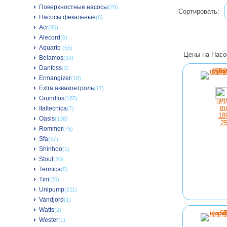
Поверхностные насосы
(70)
Сортировать:
Насосы фекальные
(6)
Acr
(86)
Alecord
(6)
Aquario
(55)
Цены на Насо
Belamos
(39)
Danfoss
(3)
Ermangizer
(18)
Extra акваконтроль
(17)
Grundfos
(185)
Italtecnica
(7)
Oasis
(138)
Rommer
(75)
Sfa
(57)
Shinhoo
(1)
Stout
(20)
Termica
(5)
Tim
(20)
Unipump
(211)
Vandjord
(1)
Watts
(2)
Wester
(1)