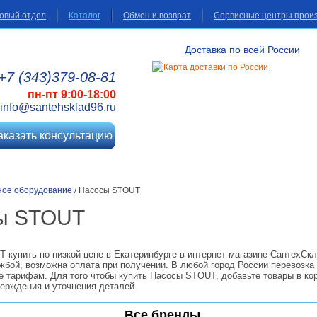
овый отдел
Каталог
Обмен и возврат
Сервисные центры прои
Доставка по всей России
+7 (343)
379
-08
-81
пн-пт 9:00-18:00
info@santehsklad96.ru
аказать консультацию
ное оборудование
Насосы STOUT
/
ы STOUT
 купить по низкой цене в Екатеринбурге в интернет-магазине СантехСк
жбой, возможна оплата при получении. В любой город России перевозка
е тарифам. Для того чтобы купить Насосы STOUT, добавьте товары в кор
ерждения и уточнения деталей.
Все бренды