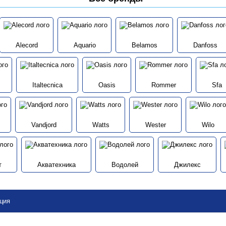
Alecord
Aquario
Belamos
Danfoss
Italtecnica
Oasis
Rommer
Sfa
Vandjord
Watts
Wester
Wilo
т
Акватехника
Водолей
Джилекс
ция