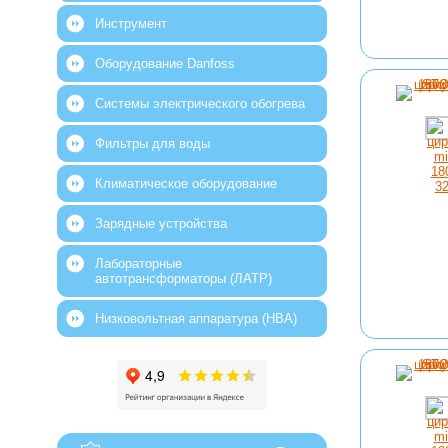
Инструмент
Оборудование Danfoss
Системы электрического обогрева
Фильтры для воды
Климатическое оборудование
Зарядные устройства
Лабораторные
автотрансформаторы (ЛАТР)
Низковольтная аппаратура (НВА)