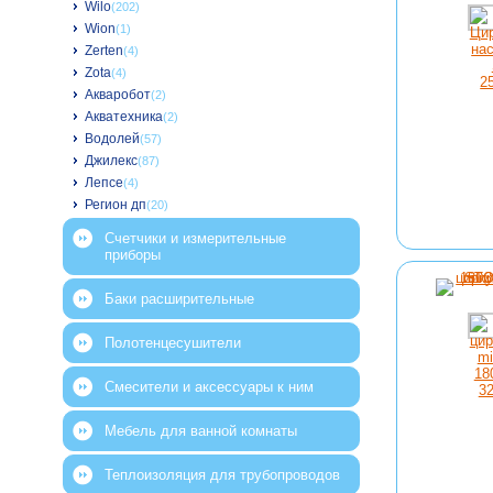
Wilo
(202)
Wion
(1)
Zerten
(4)
Zota
(4)
Акваробот
(2)
Акватехника
(2)
Водолей
(57)
Джилекс
(87)
Лепсе
(4)
Регион дп
(20)
Счетчики и измерительные
приборы
Баки расширительные
Полотенцесушители
Смесители и аксессуары к ним
Мебель для ванной комнаты
Теплоизоляция для трубопроводов