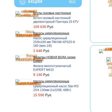
Все
АКЦИИ
Котлы газовые настенные
Котел газовый настенный
двухконтурный Пантера 25 КTV
109 630
Руб.
Насосы циркуляционные
Насос циркуляционный
25/6х180 мм TIM AM-XPS25-6-
180 (мин.1/8)
2 648
Руб.
Фильтры НОВАЯ ВОДА серии
Expert
Фильтр многоступенчатый
EXPERT M410
9 190
Руб.
Насосы циркуляционные
Циркуляционный насос Star-RS
25/4 130мм (1х220В; 48Вт)
15 590
Руб.