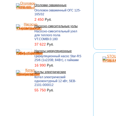
Оголовки скважинные
Оголовок скважинный ОГС 125-
165/32
2 450
Руб.
Насосно-смесительные узлы
Насосно-смесительный узел
для теплого пола
VT.COMBI.0.180
37 622
Руб.
Насосы циркуляционные
Циркуляционный насос Star-RS
25/6 (1х220В; 84Вт), с гайками
16 990
Руб.
Котлы электрические
Котел электрический
одноконтурный 12 кВт, SEB-
2101-000012
55 750
Руб.