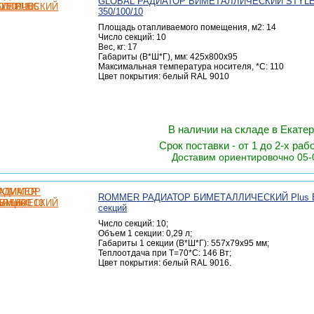
GLOBAL РАДИАТОР БИМЕТАЛЛИЧЕСКИЙ STYLE
350/100/10
Площадь отапливаемого помещения, м2: 14
Число секций: 10
Вес, кг: 17
Габариты (В*Ш*Г), мм: 425х800х95
Максимальная температура носителя, *C: 110
Цвет покрытия: белый RAL 9010
В наличии на складе в Екате
Срок поставки - от 1 до 2-х раб
Доставим ориентировочно 05-
ROMMER РАДИАТОР БИМЕТАЛЛИЧЕСКИЙ Plus B
секций
Число секций: 10;
Объем 1 секции: 0,29 л;
Габариты 1 секции (В*Ш*Г): 557х79х95 мм;
Теплоотдача при Т=70*С: 146 Вт;
Цвет покрытия: белый RAL 9016.