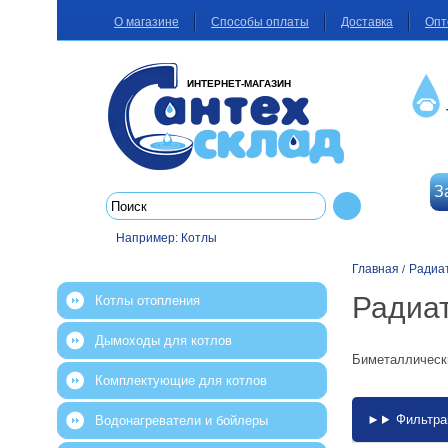
О магазине
Способы оплаты
Доставка
Опт
ИНТЕРНЕТ-МАГАЗИН
З
Например:
Котлы
Главная
Радиа
/
Радиат
Котлы отопления
Дымоходы для котлов
Биметаллически
Комплектующие для котлов
Фильтра
Водонагреватели и бойлеры