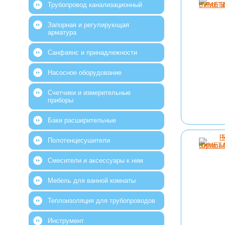
Трубопровод канализационный
Запорная и регулирующая
арматура
Санфаянс и принадлежности
Насосное оборудование
Счетчики и измерительные
приборы
Баки расширительные
Полотенцесушители
Смесители и аксессуары к ним
Мебель для ванной комнаты
Теплоизоляция для трубопроводов
Инструмент