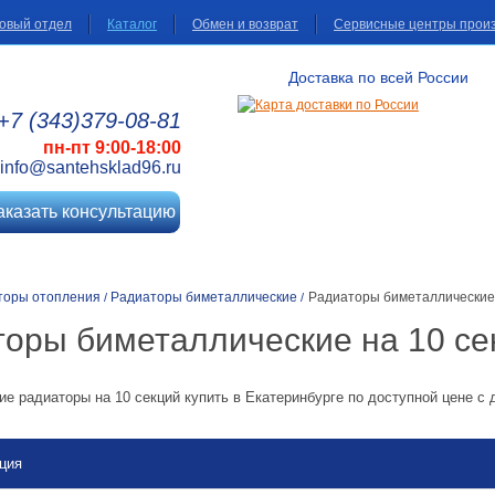
овый отдел
Каталог
Обмен и возврат
Сервисные центры прои
Доставка по всей России
+7 (343)
379
-08
-81
пн-пт 9:00-18:00
info@santehsklad96.ru
аказать консультацию
торы отопления
Радиаторы биметаллические
Радиаторы биметаллические 
/
/
оры биметаллические на 10 се
е радиаторы на 10 секций купить в Екатеринбурге по доступной цене с 
ция