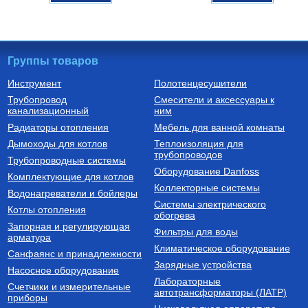
Группы товаров
Инструмент
Полотенцесушители
Трубопровод
Смесители и аксессуары к
Металлопластиковые трубы
Котлы газовые напольные
канализационный
ним
Труба металлопластиковая
Котел газовый напольный
Радиаторы отопления
Мебель для ванной комнаты
26х3,0 мм V2630
одноконтурный SLIM 1.230 iN
(22,1 кВт)
Дымоходы для котлов
Теплоизоляция для
трубопроводов
284
Руб.
136 729
Руб.
Трубопроводные системы
Оборудование Danfoss
Комплектующие для котлов
Купить
Купить
Коллекторные системы
Водонагреватели и бойлеры
Системы электрического
Котлы отопления
обогрева
Запорная и регулирующая
Фильтры для воды
арматура
Климатическое оборудование
Санфаянс и принадлежности
Зарядные устройства
Насосное оборудование
Лабораторные
Счетчики и измерительные
автотрансформаторы (ЛАТР)
приборы