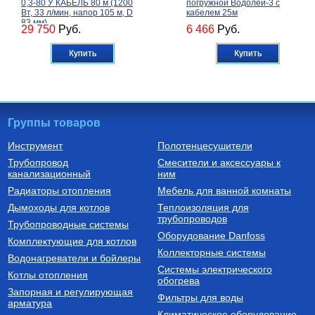
0,3-80 У КАБЕЛЬ 80 м (1200
погружной Водолей-3 с
Вт, 33 л/мин, напор 105 м, D
кабелем 25м
83 мм)
29 750
Руб.
6 466
Руб.
Купить
Купить
Группы товаров
Инструмент
Полотенцесушители
Трубопровод
Смесители и аксессуары к
Бойлеры (водонагреватели
Трубы из сшитого полиэтилена
канализационный
косвенного нагрева)
ним
Водонагреватель косвенного
Труба напорная из сшитого
Радиаторы отопления
Мебель для ванной комнаты
нагрева напольный из
полиэтилена с барьерным
нержавеющей стали STINOX F
слоем EVOH, тип PE-Xa
Дымоходы для котлов
Теплоизоляция для
500 л., арт.: 805F0050
16(2.2) бухта 100 м,
трубопроводов
127 190
Руб.
7 300
Руб.
Трубопроводные системы
VA1622.3.C.100
Оборудование Danfoss
Комплектующие для котлов
Купить
Купить
Коллекторные системы
Водонагреватели и бойлеры
Системы электрического
Котлы отопления
обогрева
Запорная и регулирующая
Фильтры для воды
арматура
Климатическое оборудование