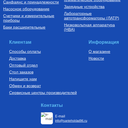
Санфаянс и принадлежности
Зарядные устройства
Насосное оборудование
Лабораторные
Счетчики и измерительные
Котлы газовые настенные
Дымоходы для котлов DN 80
автотрансформаторы (ЛАТР)
приборы
(традиционные)
Низковольтная аппаратура
Котел газовый настенный
Элемент дымохода DN80
Баки расширительные
(НВА)
одноконтурный Vitabel HF 32
труба 2000 мм п/м
63 890
Руб.
5 254
Руб.
Клиентам
Информация
Купить
Купить
Способы оплаты
О магазине
Доставка
Новости
Оптовый отдел
Стол заказов
Напишите нам
Обмен и возврат
Сервисные центры производителей
Бойлеры (водонагреватели
Установки канализационные
косвенного нагрева)
Водонагреватель косвенного
Установка канализационная
Контакты
нагрева напольный из
SANIDOUCHE
нержавеющей стали STINOX F
200 л., арт.: 805F0020
E-mail
68 209
Руб.
33 170
Руб.
info@santehsklad96.ru