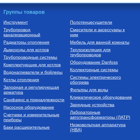
Группы товаров
Инструмент
Полотенцесушители
Трубопровод
Смесители и аксессуары к
Металлопластиковые трубы
Котлы газовые напольные
канализационный
ним
Труба металлопластиковая
Котел газовый напольный
Радиаторы отопления
Мебель для ванной комнаты
26х3,0 мм V2630
одноконтурный SLIM 1.230 iN
(22,1 кВт)
Дымоходы для котлов
Теплоизоляция для
трубопроводов
284
Руб.
136 729
Руб.
Трубопроводные системы
Оборудование Danfoss
Комплектующие для котлов
Купить
Купить
Коллекторные системы
Водонагреватели и бойлеры
Системы электрического
Котлы отопления
обогрева
Запорная и регулирующая
Фильтры для воды
арматура
Климатическое оборудование
Санфаянс и принадлежности
Зарядные устройства
Насосное оборудование
Лабораторные
Счетчики и измерительные
автотрансформаторы (ЛАТР)
приборы
Низковольтная аппаратура
Баки расширительные
(НВА)