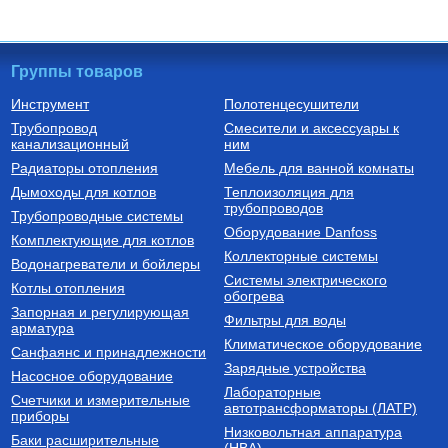
Группы товаров
Инструмент
Полотенцесушители
Трубопровод
Смесители и аксессуары к
Металлопластиковые трубы
Котлы газовые напольные
канализационный
ним
Труба металлопластиковая
Котел газовый напольный
Радиаторы отопления
Мебель для ванной комнаты
26х3,0 мм V2630
одноконтурный SLIM 1.230 iN
(22,1 кВт)
Дымоходы для котлов
Теплоизоляция для
трубопроводов
284
Руб.
136 729
Руб.
Трубопроводные системы
Оборудование Danfoss
Комплектующие для котлов
Купить
Купить
Коллекторные системы
Водонагреватели и бойлеры
Системы электрического
Котлы отопления
обогрева
Запорная и регулирующая
Фильтры для воды
арматура
Климатическое оборудование
Санфаянс и принадлежности
Зарядные устройства
Насосное оборудование
Лабораторные
Счетчики и измерительные
автотрансформаторы (ЛАТР)
приборы
Низковольтная аппаратура
Баки расширительные
(НВА)