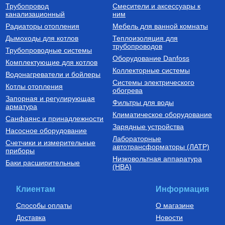
Трубопровод
Смесители и аксессуары к
Бойлеры (водонагреватели
Трубы из сшитого полиэтилена
канализационный
косвенного нагрева)
ним
Водонагреватель косвенного
Труба напорная из сшитого
Радиаторы отопления
Мебель для ванной комнаты
нагрева напольный из
полиэтилена с барьерным
нержавеющей стали STINOX F
слоем EVOH, тип PE-Xa
Дымоходы для котлов
Теплоизоляция для
500 л., арт.: 805F0050
16(2.2) бухта 100 м,
трубопроводов
127 190
Руб.
7 300
Руб.
Трубопроводные системы
VA1622.3.C.100
Оборудование Danfoss
Комплектующие для котлов
Купить
Купить
Коллекторные системы
Водонагреватели и бойлеры
Системы электрического
Котлы отопления
обогрева
Запорная и регулирующая
Фильтры для воды
арматура
Климатическое оборудование
Санфаянс и принадлежности
Зарядные устройства
Насосное оборудование
Лабораторные
Счетчики и измерительные
Котлы газовые настенные
Дымоходы для котлов DN 80
автотрансформаторы (ЛАТР)
приборы
(традиционные)
Низковольтная аппаратура
Котел газовый настенный
Элемент дымохода DN80
Баки расширительные
(НВА)
одноконтурный Vitabel HF 32
труба 2000 мм п/м
63 890
Руб.
5 254
Руб.
Клиентам
Информация
Купить
Купить
Способы оплаты
О магазине
Доставка
Новости