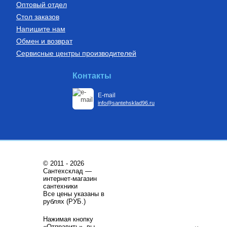
Оптовый отдел
Стол заказов
Напишите нам
Обмен и возврат
Сервисные центры производителей
Бойлеры (водонагреватели
Установки канализационные
косвенного нагрева)
Водонагреватель косвенного
Установка канализационная
Контакты
нагрева напольный из
SANIDOUCHE
нержавеющей стали STINOX F
200 л., арт.: 805F0020
E-mail
68 209
Руб.
33 170
Руб.
info@santehsklad96.ru
Купить
Купить
© 2011 - 2026
Сантехсклад —
интернет-магазин
сантехники
Все цены указаны в
Трубы из сшитого полиэтилена
Котлы газовые настенные
рублях (РУБ.)
Труба напорная из сшитого
Котёл газовый настенный
Нажимая кнопку
полиэтилена с барьерным
двухконтурный ГЕПАРД
«Отправить», вы
слоем EVOH, тип PE-Xa
23MTV