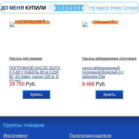
ДО МЕНЯ
КУПИЛИ
1
2
3
4
5
6
На неделе
Вчера
Сегодня
Насосы для скважин
Насосы вибрационные погружные
ПОГРУЖНОЙ НАСОС БЦПЭ
насос вибрационный
0,3-80 У КАБЕЛЬ 80 м (1200
погружной Водолей-3 с
Вт, 33 л/мин, напор 105 м, D
кабелем 25м
83 мм)
29 750
Руб.
6 466
Руб.
Купить
Купить
Группы товаров
Инструмент
Полотенцесушители