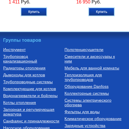
1 411
Руб.
16 950
Руб.
Купить
Купить
Группы товаров
Инструмент
Полотенцесушители
Трубопровод
Смесители и аксессуары к
Автоматика для насосов
Труба ПНД
канализационный
ним
Реле давления РМ 5
Труба ПНД 32х2,4 SDR 13,6
Радиаторы отопления
Мебель для ванной комнаты
(накидная гайка 1/4)
ПЭ 100 PN10 питьевая, синяя
Дымоходы для котлов
Теплоизоляция для
трубопроводов
950
Руб.
64
Руб.
Трубопроводные системы
Оборудование Danfoss
Комплектующие для котлов
Купить
Купить
Коллекторные системы
Водонагреватели и бойлеры
Системы электрического
Котлы отопления
обогрева
Запорная и регулирующая
Фильтры для воды
арматура
Климатическое оборудование
Санфаянс и принадлежности
Зарядные устройства
Насосное оборудование