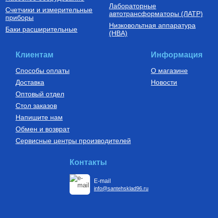
Лабораторные
Счетчики и измерительные
Соединительные шланги для
автотрансформаторы (ЛАТР)
приборы
расширительных баков
Низковольтная аппаратура
Шланг соединительный для
Баки расширительные
(НВА)
мембранного бака 1"х1000 мм
угловой D33
2 168
Руб.
Клиентам
Информация
Купить
Способы оплаты
О магазине
Доставка
Новости
Оптовый отдел
Стол заказов
Напишите нам
Обмен и возврат
Сервисные центры производителей
Контакты
E-mail
info@santehsklad96.ru