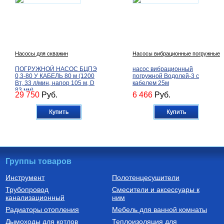
Насосы для скважин
Насосы вибрационные погружные
ПОГРУЖНОЙ НАСОС БЦПЭ
насос вибрационный
0,3-80 У КАБЕЛЬ 80 м (1200
погружной Водолей-3 с
Вт, 33 л/мин, напор 105 м, D
кабелем 25м
83 мм)
29 750
Руб.
6 466
Руб.
Купить
Купить
Группы товаров
Инструмент
Полотенцесушители
Трубопровод
Смесители и аксессуары к
Бойлеры (водонагреватели
Трубы из сшитого полиэтилена
канализационный
косвенного нагрева)
ним
Водонагреватель косвенного
Труба напорная из сшитого
Радиаторы отопления
Мебель для ванной комнаты
нагрева напольный из
полиэтилена с барьерным
нержавеющей стали STINOX F
слоем EVOH, тип PE-Xa
Дымоходы для котлов
Теплоизоляция для