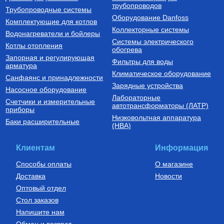
500 л., арт.: 805F0050
16(2.2) бухта 100 м,
трубопроводов
127 190
Руб.
7 300
Руб.
Трубопроводные системы
VA1622.3.C.100
Оборудование Danfoss
Комплектующие для котлов
Купить
Купить
Коллекторные системы
Водонагреватели и бойлеры
Системы электрического
Котлы отопления
обогрева
Запорная и регулирующая
Фильтры для воды
арматура
Климатическое оборудование
Санфаянс и принадлежности
Зарядные устройства
Насосное оборудование
Лабораторные
Счетчики и измерительные
Котлы газовые настенные
Дымоходы для котлов DN 80
автотрансформаторы (ЛАТР)
приборы
(традиционные)
Низковольтная аппаратура
Котел газовый настенный
Элемент дымохода DN80
Баки расширительные
(НВА)
одноконтурный Vitabel HF 32
труба 2000 мм п/м
63 890
Руб.
5 254
Руб.
Клиентам
Информация
Купить
Купить
Способы оплаты
О магазине
Доставка
Новости
Оптовый отдел
Стол заказов
Напишите нам