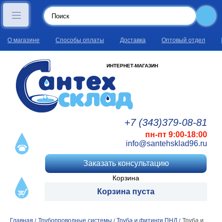
О магазине
Способы оплаты
Доставка
Оптовый отдел
ИНТЕРНЕТ-МАГАЗИН
+7 (343)
379
-08
-81
пн-пт 9:00-18:00
info@santehsklad96.ru
Заказать консультацию
Корзина
Корзина пуста
Главная
Трубопроводные системы
Труба и фитинги ПНД
Труба и
/
/
/