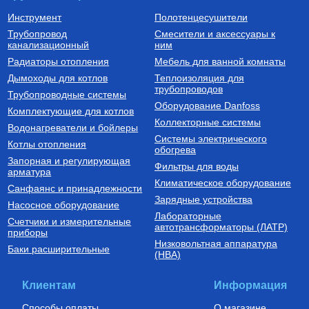
Инструмент
Полотенцесушители
Трубопровод
Смесители и аксессуары к
Бойлеры (водонагреватели
Трубы из сшитого полиэтилена
канализационный
косвенного нагрева)
ним
Водонагреватель косвенного
Труба напорная из сшитого
Радиаторы отопления
Мебель для ванной комнаты
нагрева напольный из
полиэтилена с барьерным
нержавеющей стали STINOX F
слоем EVOH, тип PE-Xa
Дымоходы для котлов
Теплоизоляция для
500 л., арт.: 805F0050
16(2.2) бухта 100 м,
трубопроводов
127 190
Руб.
7 300
Руб.
Трубопроводные системы
VA1622.3.C.100
Оборудование Danfoss
Комплектующие для котлов
Купить
Купить
Коллекторные системы
Водонагреватели и бойлеры
Системы электрического
Котлы отопления
обогрева
Запорная и регулирующая
Фильтры для воды
арматура
Климатическое оборудование
Санфаянс и принадлежности
Зарядные устройства
Насосное оборудование
Лабораторные
Счетчики и измерительные
Котлы газовые настенные
Дымоходы для котлов DN 80
автотрансформаторы (ЛАТР)
приборы
(традиционные)
Низковольтная аппаратура
Котел газовый настенный
Элемент дымохода DN80
Баки расширительные
(НВА)
одноконтурный Vitabel HF 32
труба 2000 мм п/м
63 890
Руб.
5 254
Руб.
Клиентам
Информация
Купить
Купить
Способы оплаты
О магазине