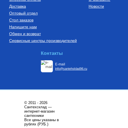
Доставка
Новости
Оптовый отдел
Стол заказов
Напишите нам
Обмен и возврат
Сервисные центры производителей
Бойлеры (водонагреватели
Установки канализационные
косвенного нагрева)
Водонагреватель косвенного
Установка канализационная
Контакты
нагрева напольный из
SANIDOUCHE
нержавеющей стали STINOX F
200 л., арт.: 805F0020
E-mail
68 209
Руб.
33 170
Руб.
info@santehsklad96.ru
Купить
Купить
© 2011 - 2026
Сантехсклад —
интернет-магазин
сантехники
Все цены указаны в
Трубы из сшитого полиэтилена
Котлы газовые настенные
рублях (РУБ.)