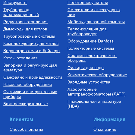
Инструмент
Полотенцесушители
Трубопровод
Смесители и аксессуары к
канализационный
ним
Радиаторы отопления
Мебель для ванной комнаты
Дымоходы для котлов
Теплоизоляция для
трубопроводов
Трубопроводные системы
Оборудование Danfoss
Комплектующие для котлов
Коллекторные системы
Водонагреватели и бойлеры
Системы электрического
Котлы отопления
обогрева
Запорная и регулирующая
Фильтры для воды
арматура
Климатическое оборудование
Санфаянс и принадлежности
Зарядные устройства
Насосное оборудование
Лабораторные
Счетчики и измерительные
автотрансформаторы (ЛАТР)
приборы
Низковольтная аппаратура
Баки расширительные
(НВА)
Клиентам
Информация
Способы оплаты
О магазине