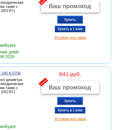
акция
цилиндрическая
има также с
(ISO R7).
Купить
Купить в 1 клик
Условия доставки
ринбурге
очих дней.
08-2026
r.240.N.0706
641 руб.
ого диаметра
акция
цилиндрическая
има также с
(ISO R7).
Купить
Купить в 1 клик
Условия доставки
ринбурге