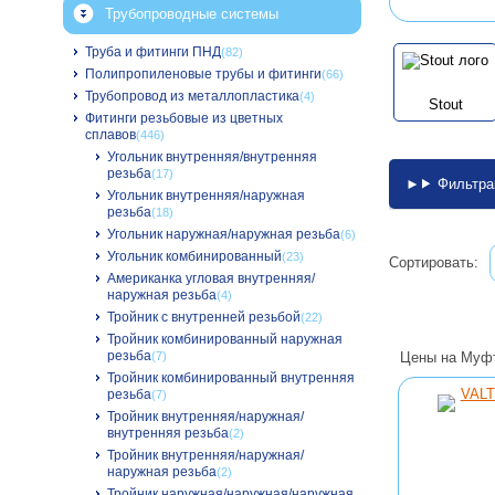
Трубопроводные системы
Труба и фитинги ПНД
(82)
Полипропиленовые трубы и фитинги
(66)
Трубопровод из металлопластика
(4)
Stout
Фитинги резьбовые из цветных
сплавов
(446)
Угольник внутренняя/внутренняя
резьба
(17)
Фильтра
Угольник внутренняя/наружная
резьба
(18)
Угольник наружная/наружная резьба
(6)
Угольник комбинированный
(23)
Сортировать:
Американка угловая внутренняя/
наружная резьба
(4)
Тройник с внутренней резьбой
(22)
Тройник комбинированный наружная
резьба
Цены на Муфт
(7)
Тройник комбинированный внутренняя
резьба
(7)
Тройник внутренняя/наружная/
внутренняя резьба
(2)
Тройник внутренняя/наружная/
наружная резьба
(2)
Тройник наружная/наружная/наружная