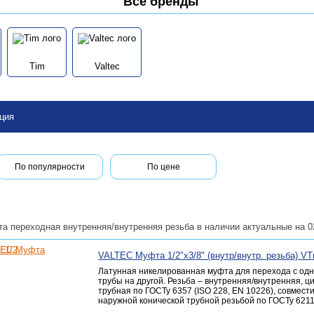
Все бренды
Tim
Valtec
ция
По популярности
По цене
а переходная внутренняя/внутренняя резьба в наличии актуальные на 0
VALTEC Муфта 1/2"х3/8" (внутр/внутр. резьба) VT
Латунная никелированная муфта для перехода с одн
трубы на другой. Резьба – внутренняя/внутренняя, 
трубная по ГОСТу 6357 (ISO 228, EN 10226), совмест
наружной конической трубной резьбой по ГОСТу 6211 