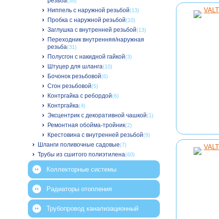
резьба
(35)
Ниппель с наружной резьбой
(13)
Пробка с наружной резьбой
(10)
Заглушка с внутренней резьбой
(13)
Переходник внутренняя/наружная
резьба
(31)
Полусгон с накидной гайкой
(3)
Штуцер для шланга
(10)
Бочонок резьбовой
(6)
Сгон резьбовой
(5)
Контргайка с ребордой
(6)
Контргайка
(4)
Эксцентрик с декоративной чашкой
(1)
Ремонтная обойма-тройник
(2)
Крестовина с внутренней резьбой
(9)
Шланги поливочные садовые
(7)
Трубы из сшитого полиэтилена
(60)
Коллекторные системы
Радиаторы отопления
Трубопровод канализационный