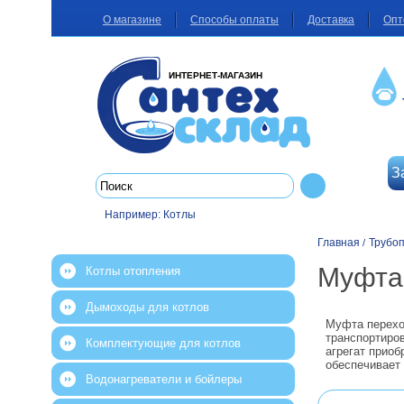
О магазине
Способы оплаты
Доставка
Опт
ИНТЕРНЕТ-МАГАЗИН
З
Например:
Котлы
Главная
Трубо
/
Муфта 
Котлы отопления
Дымоходы для котлов
Муфта перехо
транспортиров
Комплектующие для котлов
агрегат прио
обеспечивает 
Водонагреватели и бойлеры