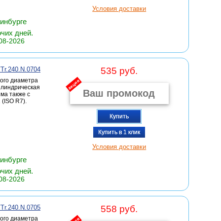
Условия доставки
ринбурге
очих дней.
08-2026
Tr.240.N.0704
535 руб.
ого диаметра
акция
цилиндрическая
има также с
(ISO R7).
Купить
Купить в 1 клик
Условия доставки
ринбурге
очих дней.
08-2026
Tr.240.N.0705
558 руб.
ого диаметра