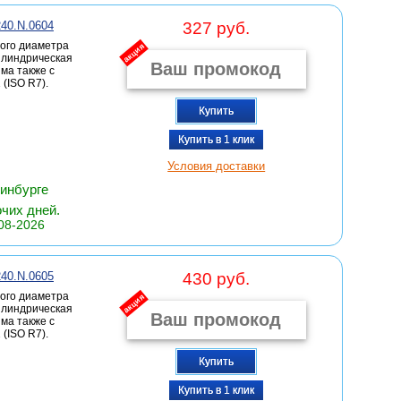
240.N.0604
327 руб.
ого диаметра
акция
цилиндрическая
има также с
(ISO R7).
Купить
Купить в 1 клик
Условия доставки
ринбурге
очих дней.
08-2026
240.N.0605
430 руб.
ого диаметра
акция
цилиндрическая
има также с
(ISO R7).
Купить
Купить в 1 клик