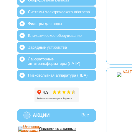
Оборудование Danfoss
Системы электрического обогрева
Фильтры для воды
Климатическое оборудование
Зарядные устройства
Лабораторные
автотрансформаторы (ЛАТР)
Низковольтная аппаратура (НВА)
Все
АКЦИИ
Оголовки скважинные