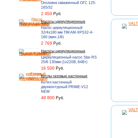
Оголовок скважинный ОГС 125-
165/32
2 450
Руб.
Насосы циркуляционные
Насос циркуляционный
32/4х180 мм TIM AM-XPS32-4-
180 (мин.1/8)
2 769
Руб.
Насосы циркуляционные
Циркуляционный насос Star-RS
25/6 130мм (1х220В; 84Вт)
16 500
Руб.
Котлы газовые настенные
Котел настенный
двухконтурный PRIME-V12
NEW
48 800
Руб.