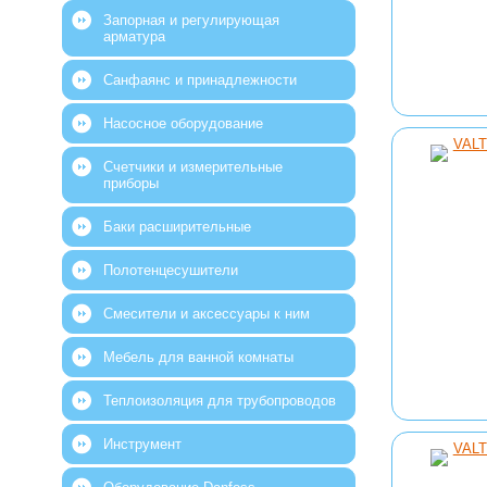
Запорная и регулирующая
арматура
Санфаянс и принадлежности
Насосное оборудование
Счетчики и измерительные
приборы
Баки расширительные
Полотенцесушители
Смесители и аксессуары к ним
Мебель для ванной комнаты
Теплоизоляция для трубопроводов
Инструмент