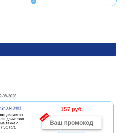
2-08-2026
r.240.N.0403
157 руб.
ого диаметра
акция
цилиндрическая
има также с
(ISO R7).