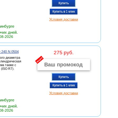
Купить
Купить в 1 клик
Условия доставки
ринбурге
очих дней.
08-2026
r.240.N.0504
275 руб.
ого диаметра
акция
цилиндрическая
има также с
(ISO R7).
Купить
Купить в 1 клик
Условия доставки
ринбурге
очих дней.
08-2026