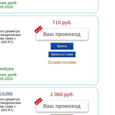
очих дней.
08-2026
710 руб.
акция
ого диаметра
цилиндрическая
има также с
(ISO R7).
Купить
Купить в 1 клик
Условия доставки
ринбурге
очих дней.
08-2026
0.N.0906
1 060 руб.
ого диаметра
акция
цилиндрическая
има также с
(ISO R7).