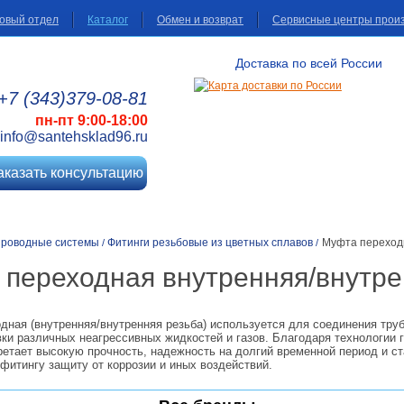
овый отдел
Каталог
Обмен и возврат
Сервисные центры прои
Доставка по всей России
+7 (343)
379
-08
-81
пн-пт 9:00-18:00
info@santehsklad96.ru
аказать консультацию
проводные системы
Фитинги резьбовые из цветных сплавов
Муфта переход
/
/
переходная внутренняя/внутре
дная (внутренняя/внутренняя резьба) используется для соединения труб
ки различных неагрессивных жидкостей и газов. Благодаря технологии 
бретает высокую прочность, надежность на долгий временной период и с
фитингу защиту от коррозии и иных воздействий.