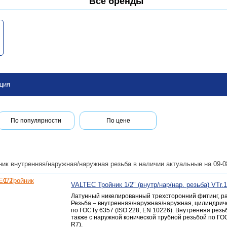
Все бренды
ция
По популярности
По цене
ник внутренняя/наружная/наружная резьба в наличии актуальные на 09-0
VALTEC Тройник 1/2" (внутр/нар/нар. резьба) VTr.
Латунный никелированный трехсторонний фитинг, р
Резьба – внутренняя/наружная/наружная, цилиндрич
по ГОСТу 6357 (ISO 228, EN 10226). Внутренняя рез
также с наружной конической трубной резьбой по ГОС
R7).