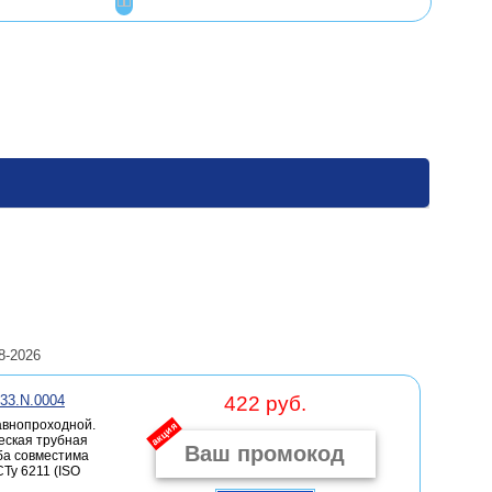
8-2026
133.N.0004
422 руб.
авнопроходной.
акция
еская трубная
ьба совместима
Ту 6211 (ISO