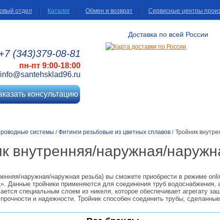
овый отдел
Каталог
Обмен и возврат
Сервисные центры прои
Доставка по всей России
+7 (343)
379
-08
-81
пн-пт 9:00-18:00
info@santehsklad96.ru
аказать консультацию
проводные системы
Фитинги резьбовые из цветных сплавов
Тройник внутре
/
/
к внутренняя/наружная/наружн
ренняя/наружная/наружная резьба) вы сможете приобрести в режиме onli
». Данные тройники применяются для соединения труб водоснабжения, а
ается специальным слоем из никеля, которое обеспечивает агрегату защ
 прочности и надежности. Тройник способен соединить трубы, сделанные