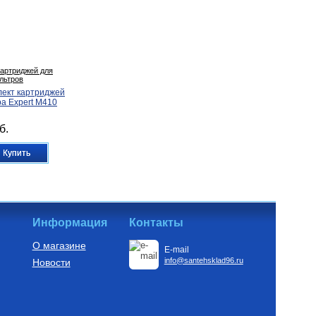
артриджей для
льтров
лект картриджей
а Expert M410
б.
Купить
Информация
Контакты
О магазине
E-mail
info@santehsklad96.ru
Новости
донагреватели
нагрева)
атель косвенного
польный Nixen 250