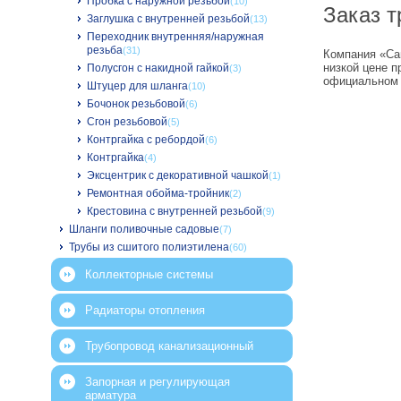
Пробка с наружной резьбой
(10)
Заказ т
Заглушка с внутренней резьбой
(13)
Переходник внутренняя/наружная
резьба
(31)
Компания «Сан
низкой цене п
Полусгон с накидной гайкой
(3)
официальном 
Штуцер для шланга
(10)
Бочонок резьбовой
(6)
Сгон резьбовой
(5)
Контргайка с ребордой
(6)
Контргайка
(4)
Эксцентрик с декоративной чашкой
(1)
Ремонтная обойма-тройник
(2)
Крестовина с внутренней резьбой
(9)
Шланги поливочные садовые
(7)
Трубы из сшитого полиэтилена
(60)
Коллекторные системы
Радиаторы отопления
Трубопровод канализационный
Запорная и регулирующая
арматура