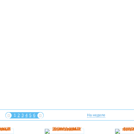
1
2
3
4
5
6
На неделе