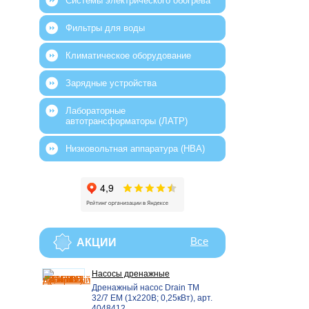
Системы электрического обогрева
Фильтры для воды
Климатическое оборудование
Зарядные устройства
Лабораторные
автотрансформаторы (ЛАТР)
Низковольтная аппаратура (НВА)
Все
АКЦИИ
Насосы дренажные
Дренажный насос Drain ТМ
32/7 EM (1х220В; 0,25кВт), арт.
4048412