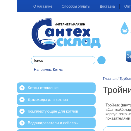
О магазине
Способы оплаты
Доставка
Опт
ИНТЕРНЕТ-МАГАЗИН
З
Например:
Котлы
Главная
Трубо
/
Тройни
Котлы отопления
Дымоходы для котлов
Тройник (внут
«СантехСклад
Комплектующие для котлов
корпус покрыв
показателями
Водонагреватели и бойлеры