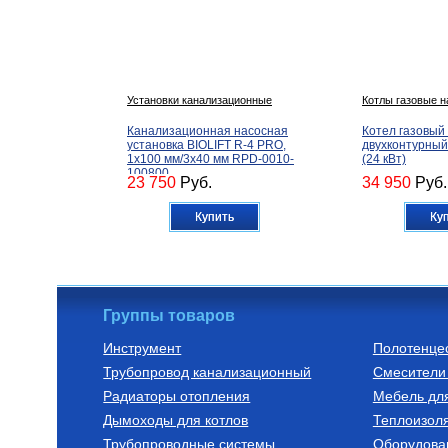
Установки канализационные
Котлы газовые 
Канализационная насосная
Котел газовый
установка BIOLIFT R-4 PRO,
двухконтурны
1х100 мм/3х40 мм RPD-0010-
(24 кВт)
100800
23 750
Руб.
34 950
Руб.
Купить
Ку
Группы товаров
Инструмент
Полотенце
Трубопровод канализационный
Смесители 
Автоматика для насосов
Котлы газовые 
Радиаторы отопления
Мебель дл
Частотный преобразователь
Котел газовый
Дымоходы для котлов
2200 Вт FIL-10 2,2 кВт
двухконтурны
Теплоизоля
(инвертор) с датчиком
CF, арт. 33008
Трубопроводные системы
Оборудова