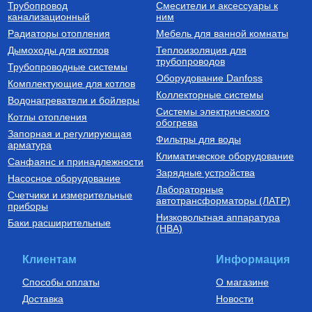
Трубопровод
Смесители и аксессуары к
Бойлеры (водонагреватели
Трубы из сшитого полиэтилена
канализационный
косвенного нагрева)
ним
Водонагреватель косвенного
Труба напорная из сшитого
Радиаторы отопления
Мебель для ванной комнаты
нагрева напольный из
полиэтилена с барьерным
нержавеющей стали STINOX F
слоем EVOH, тип PE-Xa
Дымоходы для котлов
Теплоизоляция для
500 л., арт.: 805F0050
16(2.2) бухта 100 м,
трубопроводов
127 190
Руб.
7 300
Руб.
Трубопроводные системы
VA1622.3.C.100
Оборудование Danfoss
Комплектующие для котлов
Купить
Купить
Коллекторные системы
Водонагреватели и бойлеры
Системы электрического
Котлы отопления
обогрева
Запорная и регулирующая
Фильтры для воды
арматура
Климатическое оборудование
Санфаянс и принадлежности
Зарядные устройства
Насосное оборудование
Лабораторные
Счетчики и измерительные
Котлы газовые настенные
Дымоходы для котлов DN 80
автотрансформаторы (ЛАТР)
приборы
(традиционные)
Низковольтная аппаратура
Котел газовый настенный
Элемент дымохода DN80
Баки расширительные
(НВА)
одноконтурный Vitabel HF 32
труба 2000 мм п/м
63 890
Руб.
5 254
Руб.
Клиентам
Информация
Купить
Купить
Способы оплаты
О магазине
Доставка
Новости