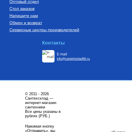
Оптовый отдел
Стол заказов
Напишите нам
Обмен и возврат
Сервисные центры производителей
Бойлеры (водонагреватели
Установки канализационные
косвенного нагрева)
Водонагреватель косвенного
Установка канализационная
Контакты
нагрева напольный из
SANIDOUCHE
нержавеющей стали STINOX F
200 л., арт.: 805F0020
E-mail
68 209
Руб.
33 170
Руб.
info@santehsklad96.ru
Купить
Купить
© 2011 - 2026
Сантехсклад —
интернет-магазин
сантехники
Все цены указаны в
Трубы из сшитого полиэтилена
Котлы газовые настенные
рублях (РУБ.)
Труба напорная из сшитого
Котёл газовый настенный
Нажимая кнопку
полиэтилена с барьерным
двухконтурный ГЕПАРД
«Отправить», вы
слоем EVOH, тип PE-Xa
23MTV