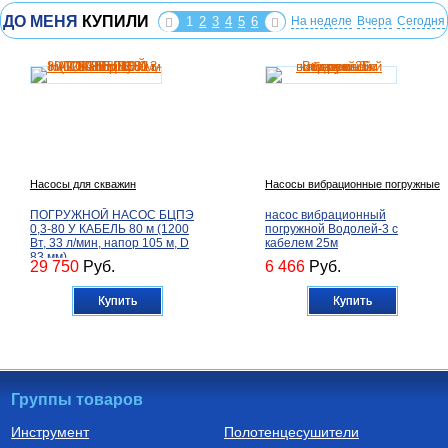
ДО МЕНЯ
КУПИЛИ
1
2
3
4
5
6
На неделе
Вчера
Сегодня
Насосы для скважин
Насосы вибрационные погружные
ПОГРУЖНОЙ НАСОС БЦПЭ
насос вибрационный
0,3-80 У КАБЕЛЬ 80 м (1200
погружной Водолей-3 с
Вт, 33 л/мин, напор 105 м, D
кабелем 25м
83 мм)
29 750
Руб.
6 466
Руб.
Купить
Купить
Группы товаров
Инструмент
Полотенцесушители